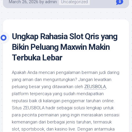
March 26, 2026
by
admin
Uncategorized
0
Ungkap Rahasia Slot Qris yang
Bikin Peluang Maxwin Makin
Terbuka Lebar
Apakah Anda mencari pengalaman bermain judi daring
yang aman dan menguntungkan? Jangan lewatkan
peluang besar yang ditawarkan oleh
ZEUSBOLA
,
platform terpercaya yang sudah mendapatkan
reputasi baik di kalangan penggemar taruhan online.
Situs ZEUSBOLA hadir sebagai solusi lengkap untuk
para pecinta permainan yang ingin merasakan sensasi
kemenangan dari berbagai jenis taruhan, termasuk
slot, sportsbook, dan kasino live. Dengan antarmuka