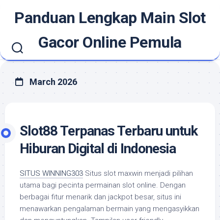
Skip
Panduan Lengkap Main Slot
to
content
Gacor Online Pemula
March 2026
Slot88 Terpanas Terbaru untuk
Hiburan Digital di Indonesia
SITUS WINNING303
Situs slot maxwin menjadi pilihan
utama bagi pecinta permainan slot online. Dengan
berbagai fitur menarik dan jackpot besar, situs ini
menawarkan pengalaman bermain yang mengasyikkan