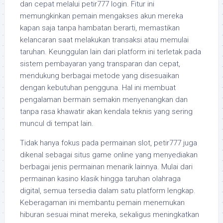
dan cepat melalui petir777 login. Fitur ini
memungkinkan pemain mengakses akun mereka
kapan saja tanpa hambatan berarti, memastikan
kelancaran saat melakukan transaksi atau memulai
taruhan. Keunggulan lain dari platform ini terletak pada
sistem pembayaran yang transparan dan cepat,
mendukung berbagai metode yang disesuaikan
dengan kebutuhan pengguna. Hal ini membuat
pengalaman bermain semakin menyenangkan dan
tanpa rasa khawatir akan kendala teknis yang sering
muncul di tempat lain.
Tidak hanya fokus pada permainan slot, petir777 juga
dikenal sebagai situs game online yang menyediakan
berbagai jenis permainan menarik lainnya. Mulai dari
permainan kasino klasik hingga taruhan olahraga
digital, semua tersedia dalam satu platform lengkap.
Keberagaman ini membantu pemain menemukan
hiburan sesuai minat mereka, sekaligus meningkatkan