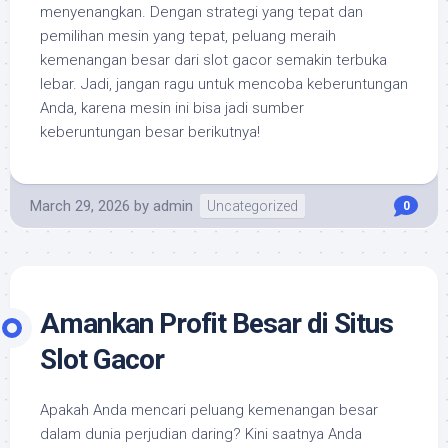
menyenangkan. Dengan strategi yang tepat dan
pemilihan mesin yang tepat, peluang meraih
kemenangan besar dari slot gacor semakin terbuka
lebar. Jadi, jangan ragu untuk mencoba keberuntungan
Anda, karena mesin ini bisa jadi sumber
keberuntungan besar berikutnya!
March 29, 2026
by
admin
Uncategorized
0
Amankan Profit Besar di Situs
Slot Gacor
Apakah Anda mencari peluang kemenangan besar
dalam dunia perjudian daring? Kini saatnya Anda