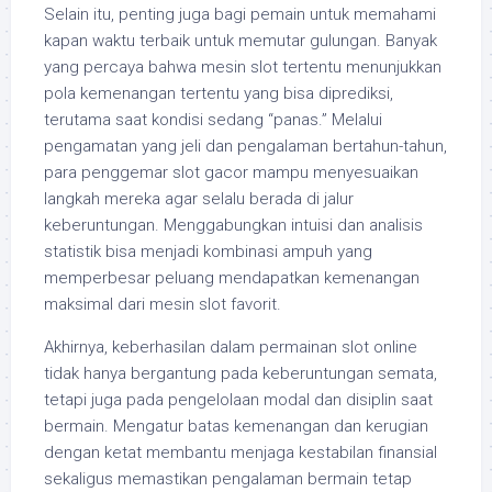
Selain itu, penting juga bagi pemain untuk memahami
kapan waktu terbaik untuk memutar gulungan. Banyak
yang percaya bahwa mesin slot tertentu menunjukkan
pola kemenangan tertentu yang bisa diprediksi,
terutama saat kondisi sedang “panas.” Melalui
pengamatan yang jeli dan pengalaman bertahun-tahun,
para penggemar slot gacor mampu menyesuaikan
langkah mereka agar selalu berada di jalur
keberuntungan. Menggabungkan intuisi dan analisis
statistik bisa menjadi kombinasi ampuh yang
memperbesar peluang mendapatkan kemenangan
maksimal dari mesin slot favorit.
Akhirnya, keberhasilan dalam permainan slot online
tidak hanya bergantung pada keberuntungan semata,
tetapi juga pada pengelolaan modal dan disiplin saat
bermain. Mengatur batas kemenangan dan kerugian
dengan ketat membantu menjaga kestabilan finansial
sekaligus memastikan pengalaman bermain tetap