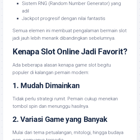
Sistem RNG (Random Number Generator) yang
adil
Jackpot progresif dengan nilai fantastis
Semua elemen ini membuat pengalaman bermain slot
jadi jauh lebih menarik dibandingkan sebelumnya.
Kenapa Slot Online Jadi Favorit?
Ada beberapa alasan kenapa game slot begitu
populer di kalangan pemain modern:
1. Mudah Dimainkan
Tidak perlu strategi rumit. Pemain cukup menekan
tombol spin dan menunggu hasilnya.
2. Variasi Game yang Banyak
Mulai dari tema petualangan, mitologi, hingga budaya