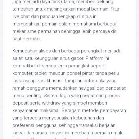
juga menjadi daya tarik utama, memberi peluang
tambahan untuk meningkatkan modal bermain. Fitur
live chat dan panduan lengkap di situs ini
memudahkan pemain dalam memahami berbagai
mekanisme permainan sehingga lebih percaya diri
saat bermain.
Kemudahan akses dari berbagai perangkat menjadi
salah satu keunggulan situs gacor. Platform ini
kompatibel di semua jenis perangkat seperti
komputer, tablet, maupun ponsel pintar tanpa perlu
instalasi aplikasi khusus. Tampilan antarmuka yang
ramah pengguna memudahkan navigasi dan pencarian
menu penting. Sistem login yang cepat dan proses
deposit serta withdraw yang simpel memberi
kenyamanan maksimal. Beragam metode pembayaran
yang tersedia menyesuaikan kebutuhan dan
preferensi pengguna, sehingga transaksi berjalan
lancar dan aman. Inovasi ini membantu pemain untuk