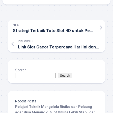
NEXT
Strategi Terbaik Toto Slot 4D untuk Pemula hingga Pro
PREVIOUS
Link Slot Gacor Terpercaya Hari Ini dengan Bonus Menarik
Search
Search
Recent Posts
Pelajari Teknik Mengelola Risiko dan Peluang
agar Bisa Menang di Slot Online Lebih Stabil dan