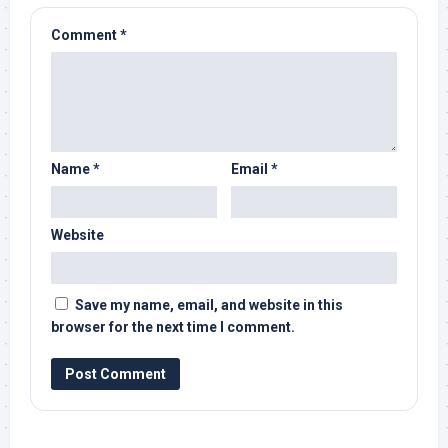
Comment
*
Name
*
Email
*
Website
Save my name, email, and website in this
browser for the next time I comment.