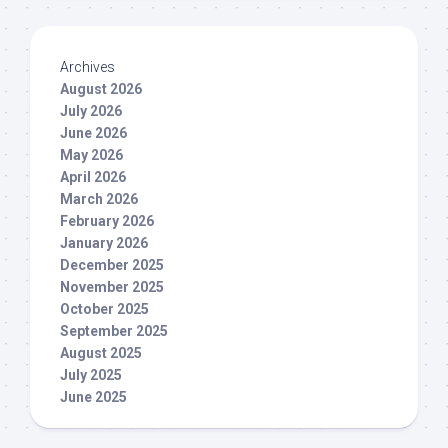
Archives
August 2026
July 2026
June 2026
May 2026
April 2026
March 2026
February 2026
January 2026
December 2025
November 2025
October 2025
September 2025
August 2025
July 2025
June 2025