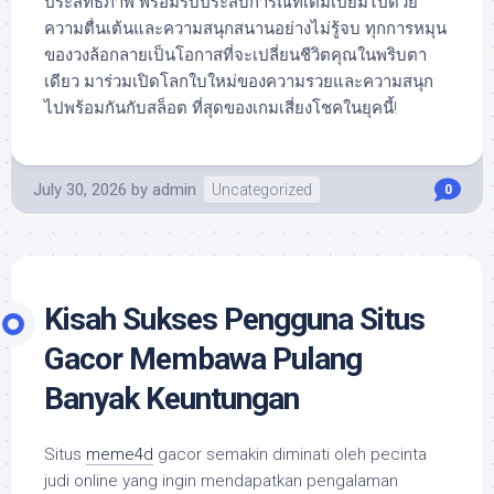
ประสิทธิภาพ พร้อมรับประสบการณ์ที่เต็มเปี่ยมไปด้วย
ความตื่นเต้นและความสนุกสนานอย่างไม่รู้จบ ทุกการหมุน
ของวงล้อกลายเป็นโอกาสที่จะเปลี่ยนชีวิตคุณในพริบตา
เดียว มาร่วมเปิดโลกใบใหม่ของความรวยและความสนุก
ไปพร้อมกันกับสล็อต ที่สุดของเกมเสี่ยงโชคในยุคนี้!
July 30, 2026
by
admin
Uncategorized
0
Kisah Sukses Pengguna Situs
Gacor Membawa Pulang
Banyak Keuntungan
Situs
meme4d
gacor semakin diminati oleh pecinta
judi online yang ingin mendapatkan pengalaman