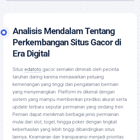
Analisis Mendalam Tentang
Perkembangan Situs Gacor di
Era Digital
Situs
edatoto
gacor semakin diminati oleh pecinta
taruhan daring karena menawarkan peluang
kemenangan yang tinggi dan pengalaman bermain
yang menyenangkan. Platform ini dikenal dengan
sistem yang mampu memberikan prediksi akurat serta
update terbaru seputar permainan yang sedang tren.
Pemain dapat menikmati berbagai jenis permainan
mulai dari slot, togel, hingga poker dengan tingkat
keberhasilan yang lebih tinggi dibandingkan situs
lainnya. Keamanan dan transparansi menjadi prioritas