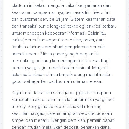
platform ini selalu mengutamakan kenyamanan dan
keamanan para pemainnya, termasuk fitur live chat
dan customer service 24 jam. Sistem keamanan data
dan transaksi pun dilengkapi teknologi enkripsi terbaru
untuk mencegah kebocoran informasi. Selain itu,
variasi permainan seperti slot online, poker, dan
taruhan olahraga membuat pengalaman bermain
semakin seru. Pilihan game yang beragam ini
mendukung peluang kemenangan lebih besar bagi
pemain yang ingin meraih hasil maksimal. Menjadi
salah satu alasan utama banyak orang memilih situs
gacor sebagai tempat bermain utama mereka.
Daya tarik utama dari situs gacor juga terletak pada
kemudahan akses dan tampilan antarmuka yang user-
friendly. Pengguna tidak perlu khawatir tentang
kesulitan navigasi, karena tampilan website didesain
simpel dan menarik. Dengan demikian, pemain dapat
dengan mudah melakukan deposit, penarikan dana,