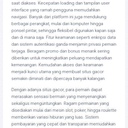
saat diakses. Kecepatan loading dan tampilan user
interface yang ramah pengguna memudahkan
navigasi. Banyak dari platform ini juga mendukung
berbagai perangkat, mulai dari komputer hingga
ponsel pintar, sehingga fleksibel digunakan kapan saja
dan di mana saja. Fitur keamanan seperti enkripsi data
dan sistem autentikasi ganda menjamin privasi pemain
terjaga. Beragam promo dan bonus menarik sering
diberikan untuk meningkatkan peluang mendapatkan
kemenangan. Kemudahan akses dan keamanan
menjadi kunci utama yang membuat situs gacor
semakin diminati dan dipercaya banyak kalangan.
Dengan adanya situs gacor, para pemain dapat
merasakan sensasi bermain yang menyenangkan
sekaligus menguntungkan. Ragam permainan yang
disediakan mulai dari mesin slot, poker, hingga roulette
memberikan variasi hiburan yang luas. Sistem
pembayaran yang cepat dan transparan memudahkan