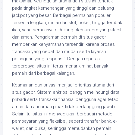
maksimal. Keunggulan utama dari situs ini terletak
pada tingkat kemenangan yang tinggi dan peluang
jackpot yang besar. Berbagai permainan populer
tersedia lengkap, mulai dari slot, poker, hingga tembak
ikan, yang semuanya didukung oleh sistem yang stabil
dan aman. Pengalaman bermain di situs gacor
memberikan kenyamanan tersendiri karena proses
transaksi yang cepat dan mudah serta layanan
pelanggan yang responsif. Dengan reputasi
terpercaya, situs ini terus menarik minat banyak
pemain dari berbagai kalangan.
Keamanan dan privasi menjadi prioritas utama dari
situs gacor. Sistem enkripsi canggih melindungi data
pribadi serta transaksi finansial pengguna agar tetap
aman dari ancaman pihak tidak bertanggung jawab.
Selain itu, situs ini menyediakan berbagai metode
pembayaran yang fleksibel, seperti transfer bank, e-
wallet, dan pulsa, sehingga memudahkan pemain