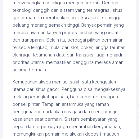
menyenangkan sekaligus menguntungkan. Dengan
teknologi canggih dan sistem yang terintegrasi, situs
gacor mampu memberikan prediksi akurat sehingga
peluang menang semakin tinggi. Banyak pemain yang
merasa nyaman karena proses taruhan yang cepat
dan transparan. Selain itu, berbagai pilihan permainan
tersedia lengkap, mulai dari slot, poker, hingga taruhan
olahraga. Keamanan data dan transaksi juga menjadi
prioritas utama, memastikan pengguna merasa aman
selama bermain.
Kemudahan akses menjadi salah satu keunggulan
utama dari situs gacor. Pengguna bisa mengaksesnya
melalui perangkat apa saja, baik komputer maupun
ponsel pintar. Tampilan antarmuka yang ramah
pengguna memudahkan navigasi dan mengurangi
kesalahan saat bermain. Sistem pembayaran yang
cepat dan terpercaya juga menambah kenyamanan,
memungkinkan pemain melakukan deposit maupun