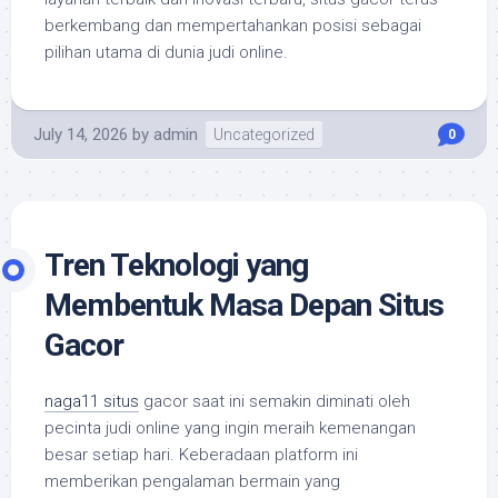
berkembang dan mempertahankan posisi sebagai
pilihan utama di dunia judi online.
July 14, 2026
by
admin
Uncategorized
0
Tren Teknologi yang
Membentuk Masa Depan Situs
Gacor
naga11 situs
gacor saat ini semakin diminati oleh
pecinta judi online yang ingin meraih kemenangan
besar setiap hari. Keberadaan platform ini
memberikan pengalaman bermain yang