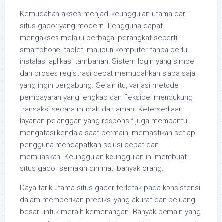
Kemudahan akses menjadi keunggulan utama dari
situs gacor yang modern. Pengguna dapat
mengakses melalui berbagai perangkat seperti
smartphone, tablet, maupun komputer tanpa perlu
instalasi aplikasi tambahan. Sistem login yang simpel
dan proses registrasi cepat memudahkan siapa saja
yang ingin bergabung. Selain itu, variasi metode
pembayaran yang lengkap dan fleksibel mendukung
transaksi secara mudah dan aman. Ketersediaan
layanan pelanggan yang responsif juga membantu
mengatasi kendala saat bermain, memastikan setiap
pengguna mendapatkan solusi cepat dan
memuaskan. Keunggulan-keunggulan ini membuat
situs gacor semakin diminati banyak orang.
Daya tarik utama situs gacor terletak pada konsistensi
dalam memberikan prediksi yang akurat dan peluang
besar untuk meraih kemenangan. Banyak pemain yang