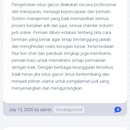
Pengelolaan situs gacor dilakukan secara profesional
dan transparan, menjaga kepercayaan dari pemain.
Sistem manajemen yang baik memastikan semua
proses berjalan adil dan jujur, sesuai standar industri
judi online. Pemain diberi edukasi tentang tata cara
bermain yang benar agar tetap bertanggung jawab
dan menghindari risiko kerugian besar. Ketersediaan
fitur live chat dan panduan lengkap juga membantu
pemain baru untuk memahami setiap permainan
dengan baik. Dengan berbagai keunggulan tersebut,
tidak heran jika situs gacor terus berkembang dan
menjadi pilihan utama untuk pengalaman judi yang
menyenangkan dan menguntungkan.
July 15, 2026
by
admin
Uncategorized
0