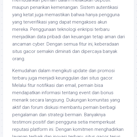
memudahkan pemain dalam melakukan deposit
maupun penarikan kemenangan. Sistem autentikasi
yang ketat juga memastikan bahwa hanya pengguna
yang terverifikasi yang dapat mengakses akun
mereka. Penggunaan teknologi enkripsi terbaru
menjadikan data pribadi dan keuangan tetap aman dari
ancaman cyber. Dengan semua fitur ini, keberadaan
situs gacor semakin diminati dan dipercaya banyak
orang.
Kemudahan dalam mengikuti update dan promosi
terbaru juga menjadi keunggulan dari situs gacor.
Melalui fitur notifikasi dan email, pemain bisa
mendapatkan informasi tentang event dan bonus
menarik secara langsung. Dukungan komunitas yang
aktif dan forum diskusi membantu pemain berbagi
pengalaman dan strategi bermain. Banyaknya
testimoni positif dari pengguna setia memperkuat
reputasi platform ini. Dengan komitmen menghadirkan
layanan terbaik dan inovasi terbaru, situs gacor terus