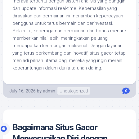
merasa terbantu dengan sistem analisis yang canggih
dan update informasi real-time. Keberhasilan yang
dirasakan dari permainan ini menambah kepercayaan
pengguna untuk terus bermain dan berinvestasi.
Selain itu, keberagaman permainan dan bonus menarik
memberikan nilai lebih, meningkatkan peluang
mendapatkan keuntungan maksimal. Dengan layanan
yang terus berkembang dan inovatif, situs gacor tetap
menjadi pilihan utama bagi mereka yang ingin meraih
keberuntungan dalam dunia taruhan daring.
July 16, 2026
by
admin
Uncategorized
0
Bagaimana Situs Gacor
Menyesuaikan Diri dengan