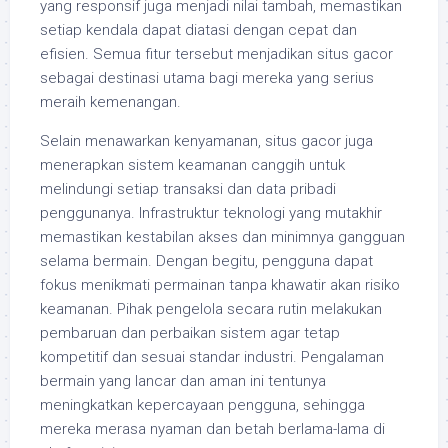
yang responsif juga menjadi nilai tambah, memastikan
setiap kendala dapat diatasi dengan cepat dan
efisien. Semua fitur tersebut menjadikan situs gacor
sebagai destinasi utama bagi mereka yang serius
meraih kemenangan.
Selain menawarkan kenyamanan, situs gacor juga
menerapkan sistem keamanan canggih untuk
melindungi setiap transaksi dan data pribadi
penggunanya. Infrastruktur teknologi yang mutakhir
memastikan kestabilan akses dan minimnya gangguan
selama bermain. Dengan begitu, pengguna dapat
fokus menikmati permainan tanpa khawatir akan risiko
keamanan. Pihak pengelola secara rutin melakukan
pembaruan dan perbaikan sistem agar tetap
kompetitif dan sesuai standar industri. Pengalaman
bermain yang lancar dan aman ini tentunya
meningkatkan kepercayaan pengguna, sehingga
mereka merasa nyaman dan betah berlama-lama di