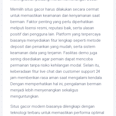
Memilih situs gacor harus dilakukan secara cermat
untuk memastikan keamanan dan kenyamanan saat
bermain. Faktor penting yang perlu diperhatikan
meliputi lisensi resmi, reputasi baik, serta ulasan
positif dari pengguna lain. Platform yang terpercaya
biasanya menyediakan fitur lengkap seperti metode
deposit dan penarikan yang mudah, serta sistem
keamanan data yang terjamin. Fasilitas demo juga
sering disediakan agar pemain dapat mencoba
permainan tanpa risiko kehilangan modal. Selain itu,
keberadaan fitur live chat dan customer support 24
jam memberikan rasa aman saat mengalami kendala.
Dengan memperhatikan hal ini, pengalaman bermain
menjadi lebih menyenangkan sekaligus
menguntungkan.
Situs gacor modern biasanya dilengkapi dengan
teknologi terbaru untuk memastikan performa optimal