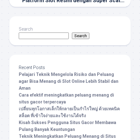
Platform Slot Resmi dengan Super Scatter dan WD Tanpa Minimal
Search
Search
Recent Posts
Pelajari Teknik Mengelola Risiko dan Peluang
agar Bisa Menang di Slot Online Lebih Stabil dan
Aman
Cara efektif meningkatkan peluang menang di
situs gacor terpercaya
เปลี่ยนทุกโอกาสเล็กให้กลายเป็นกำไรใหญ่ ด้วยเทคนิค
สล็อต ที่เข้าใจง่ายและใช้งานได้จริง
Kisah Sukses Pengguna Situs Gacor Membawa
Pulang Banyak Keuntungan
Teknik Meningkatkan Peluang Menang di Situs