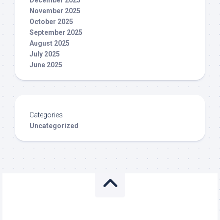
December 2025
November 2025
October 2025
September 2025
August 2025
July 2025
June 2025
Categories
Uncategorized