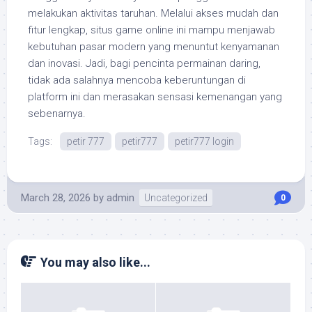
melakukan aktivitas taruhan. Melalui akses mudah dan
fitur lengkap, situs game online ini mampu menjawab
kebutuhan pasar modern yang menuntut kenyamanan
dan inovasi. Jadi, bagi pencinta permainan daring,
tidak ada salahnya mencoba keberuntungan di
platform ini dan merasakan sensasi kemenangan yang
sebenarnya.
Tags:
petir 777
petir777
petir777 login
March 28, 2026
by
admin
Uncategorized
0
You may also like...