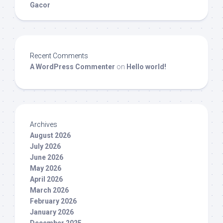
Gacor
Recent Comments
A WordPress Commenter
on
Hello world!
Archives
August 2026
July 2026
June 2026
May 2026
April 2026
March 2026
February 2026
January 2026