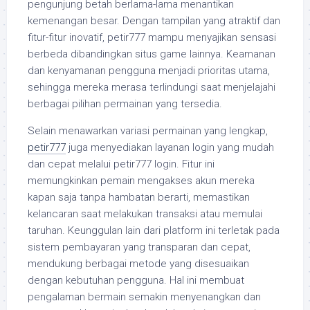
pengunjung betah berlama-lama menantikan
kemenangan besar. Dengan tampilan yang atraktif dan
fitur-fitur inovatif, petir777 mampu menyajikan sensasi
berbeda dibandingkan situs game lainnya. Keamanan
dan kenyamanan pengguna menjadi prioritas utama,
sehingga mereka merasa terlindungi saat menjelajahi
berbagai pilihan permainan yang tersedia.
Selain menawarkan variasi permainan yang lengkap,
petir777
juga menyediakan layanan login yang mudah
dan cepat melalui petir777 login. Fitur ini
memungkinkan pemain mengakses akun mereka
kapan saja tanpa hambatan berarti, memastikan
kelancaran saat melakukan transaksi atau memulai
taruhan. Keunggulan lain dari platform ini terletak pada
sistem pembayaran yang transparan dan cepat,
mendukung berbagai metode yang disesuaikan
dengan kebutuhan pengguna. Hal ini membuat
pengalaman bermain semakin menyenangkan dan