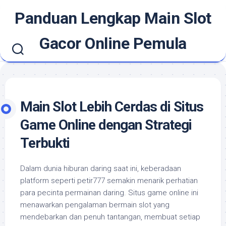
Skip
Panduan Lengkap Main Slot
to
content
Gacor Online Pemula
Main Slot Lebih Cerdas di Situs
Game Online dengan Strategi
Terbukti
Dalam dunia hiburan daring saat ini, keberadaan
platform seperti petir777 semakin menarik perhatian
para pecinta permainan daring. Situs game online ini
menawarkan pengalaman bermain slot yang
mendebarkan dan penuh tantangan, membuat setiap