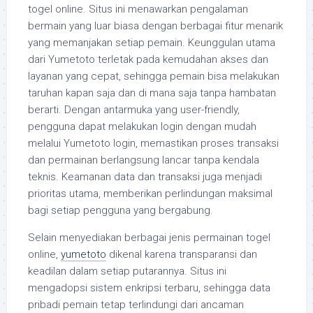
togel online. Situs ini menawarkan pengalaman
bermain yang luar biasa dengan berbagai fitur menarik
yang memanjakan setiap pemain. Keunggulan utama
dari Yumetoto terletak pada kemudahan akses dan
layanan yang cepat, sehingga pemain bisa melakukan
taruhan kapan saja dan di mana saja tanpa hambatan
berarti. Dengan antarmuka yang user-friendly,
pengguna dapat melakukan login dengan mudah
melalui Yumetoto login, memastikan proses transaksi
dan permainan berlangsung lancar tanpa kendala
teknis. Keamanan data dan transaksi juga menjadi
prioritas utama, memberikan perlindungan maksimal
bagi setiap pengguna yang bergabung.
Selain menyediakan berbagai jenis permainan togel
online,
yumetoto
dikenal karena transparansi dan
keadilan dalam setiap putarannya. Situs ini
mengadopsi sistem enkripsi terbaru, sehingga data
pribadi pemain tetap terlindungi dari ancaman