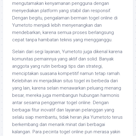
mengutamakan kenyamanan pengguna dengan
menyediakan platform yang stabil dan responsif.
Dengan begitu, pengalaman bermain togel online di
Yumetoto menjadi lebih menyenangkan dan
mendebarkan, karena semua proses berlangsung
cepat tanpa hambatan teknis yang mengganggu.
Selain dari segi layanan, Yumetoto juga dikenal karena
komunitas pemainnya yang aktif dan solid. Banyak
anggota yang rutin berbagi tips dan strategi,
menciptakan suasana kompetitif namun tetap ramah.
Kelebihan ini menjadikan situs togel ini berbeda dari
yang lain, karena selain menawarkan peluang menang
besar, mereka juga membangun hubungan harmonis
antar sesama penggemar togel online. Dengan
berbagai fitur inovatif dan layanan pelanggan yang
selalu siap membantu, tidak heran jika Yumetoto terus
berkembang dan menarik minat dari berbagai
kalangan. Para pecinta togel online pun merasa yakin