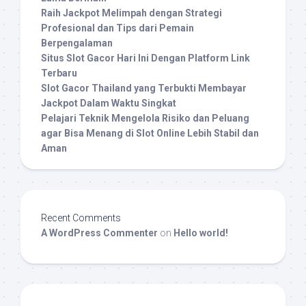
Raih Jackpot Melimpah dengan Strategi
Profesional dan Tips dari Pemain
Berpengalaman
Situs Slot Gacor Hari Ini Dengan Platform Link
Terbaru
Slot Gacor Thailand yang Terbukti Membayar
Jackpot Dalam Waktu Singkat
Pelajari Teknik Mengelola Risiko dan Peluang
agar Bisa Menang di Slot Online Lebih Stabil dan
Aman
Recent Comments
A WordPress Commenter
on
Hello world!