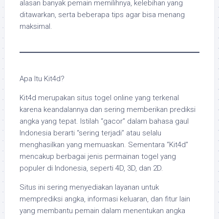
alasan banyak pemain memilihnya, kelebihan yang
ditawarkan, serta beberapa tips agar bisa menang
maksimal.
Apa Itu Kit4d?
Kit4d merupakan situs togel online yang terkenal
karena keandalannya dan sering memberikan prediksi
angka yang tepat. Istilah “gacor” dalam bahasa gaul
Indonesia berarti “sering terjadi” atau selalu
menghasilkan yang memuaskan. Sementara “Kit4d”
mencakup berbagai jenis permainan togel yang
populer di Indonesia, seperti 4D, 3D, dan 2D.
Situs ini sering menyediakan layanan untuk
memprediksi angka, informasi keluaran, dan fitur lain
yang membantu pemain dalam menentukan angka