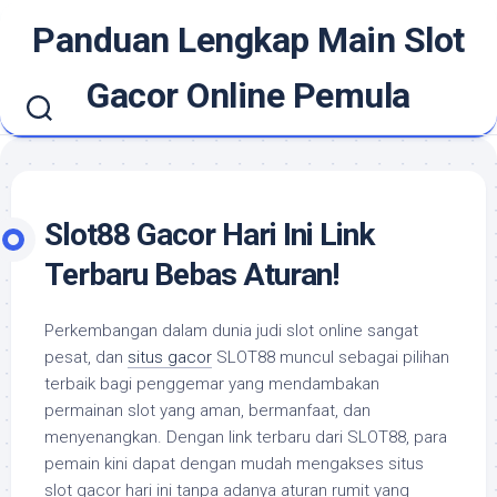
Skip
Panduan Lengkap Main Slot
to
content
Gacor Online Pemula
Slot88 Gacor Hari Ini Link
Terbaru Bebas Aturan!
Perkembangan dalam dunia judi slot online sangat
pesat, dan
situs gacor
SLOT88 muncul sebagai pilihan
terbaik bagi penggemar yang mendambakan
permainan slot yang aman, bermanfaat, dan
menyenangkan. Dengan link terbaru dari SLOT88, para
pemain kini dapat dengan mudah mengakses situs
slot gacor hari ini tanpa adanya aturan rumit yang