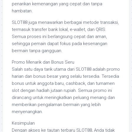
penarikan kemenangan yang cepat dan tanpa
hambatan.
SLOT88 juga menawarkan berbagai metode transaksi,
termasuk transfer bank lokal, e-wallet, dan QRIS.
Semua proses ini berlangsung cepat dan aman,
sehingga pemain dapat fokus pada kesenangan
bermain tanpa gangguan.
Promo Menarik dan Bonus Seru
Salah satu daya tarik utama dari SLOT88 adalah promo
harian dan bonus besar yang selalu tersedia. Tersedia
bonus untuk anggota baru, cashback, dan turnamen
slot dengan hadiah jutaan rupiah. Semua promo ini
dirancang untuk meningkatkan peluang menang dan
memberikan pengalaman bermain yang lebih
menyenangkan.
Kesimpulan
Dengan akses ke tautan terbaru SLOT88, Anda tidak