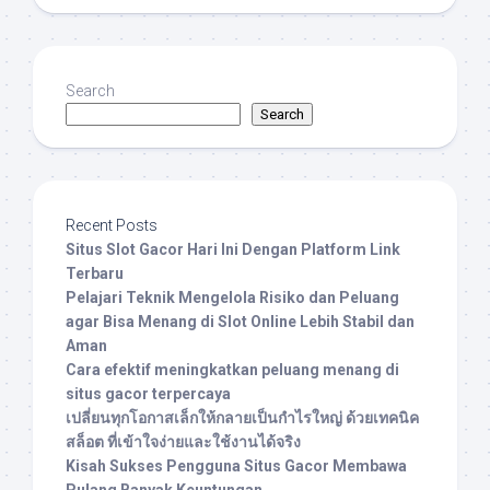
Search
Search
Recent Posts
Situs Slot Gacor Hari Ini Dengan Platform Link
Terbaru
Pelajari Teknik Mengelola Risiko dan Peluang
agar Bisa Menang di Slot Online Lebih Stabil dan
Aman
Cara efektif meningkatkan peluang menang di
situs gacor terpercaya
เปลี่ยนทุกโอกาสเล็กให้กลายเป็นกำไรใหญ่ ด้วยเทคนิค
สล็อต ที่เข้าใจง่ายและใช้งานได้จริง
Kisah Sukses Pengguna Situs Gacor Membawa