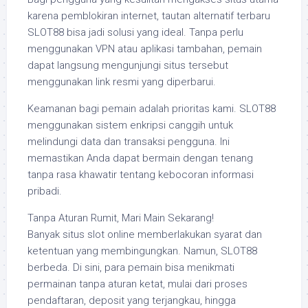
karena pemblokiran internet, tautan alternatif terbaru
SLOT88 bisa jadi solusi yang ideal. Tanpa perlu
menggunakan VPN atau aplikasi tambahan, pemain
dapat langsung mengunjungi situs tersebut
menggunakan link resmi yang diperbarui.
Keamanan bagi pemain adalah prioritas kami. SLOT88
menggunakan sistem enkripsi canggih untuk
melindungi data dan transaksi pengguna. Ini
memastikan Anda dapat bermain dengan tenang
tanpa rasa khawatir tentang kebocoran informasi
pribadi.
Tanpa Aturan Rumit, Mari Main Sekarang!
Banyak situs slot online memberlakukan syarat dan
ketentuan yang membingungkan. Namun, SLOT88
berbeda. Di sini, para pemain bisa menikmati
permainan tanpa aturan ketat, mulai dari proses
pendaftaran, deposit yang terjangkau, hingga