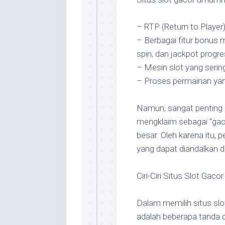
– RTP (Return to Player)
– Berbagai fitur bonus m
spin, dan jackpot progre
– Mesin slot yang serin
– Proses permainan yan
Namun, sangat penting 
mengklaim sebagai “gac
besar. Oleh karena itu, 
yang dapat diandalkan 
Ciri-Ciri Situs Slot Gac
Dalam memilih situs slo
adalah beberapa tanda d