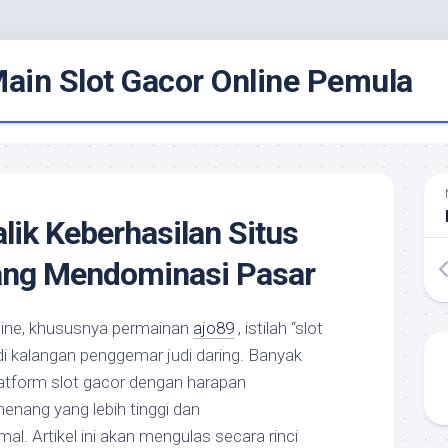
in Slot Gacor Online Pemula
alik Keberhasilan Situs
yang Mendominasi Pasar
line, khususnya permainan
ajo89
, istilah “slot
di kalangan penggemar judi daring. Banyak
atform slot gacor dengan harapan
nang yang lebih tinggi dan
l. Artikel ini akan mengulas secara rinci