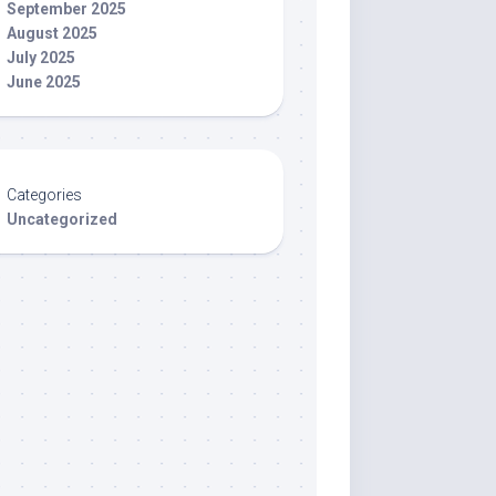
September 2025
August 2025
July 2025
June 2025
Categories
Uncategorized