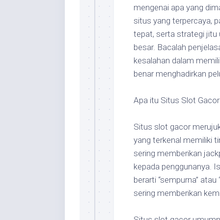
mengenai apa yang dimaks
situs yang terpercaya, 
tepat, serta strategi j
besar. Bacalah penjela
kesalahan dalam memilih
benar menghadirkan pelu
Apa itu Situs Slot Gacor
Situs slot gacor merujuk
yang terkenal memiliki 
sering memberikan jac
kepada penggunanya. Ist
berarti “sempurna” atau
sering memberikan kem
Situs slot gacor umumny