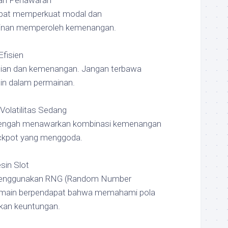
dan Penawaran
pat memperkuat modal dan
inan memperoleh kemenangan.
Efisien
gian dan kemenangan. Jangan terbawa
plin dalam permainan.
Volatilitas Sedang
s tengah menawarkan kombinasi kemenangan
ackpot yang menggoda.
sin Slot
menggunakan RNG (Random Number
pemain berpendapat bahwa memahami pola
kan keuntungan.