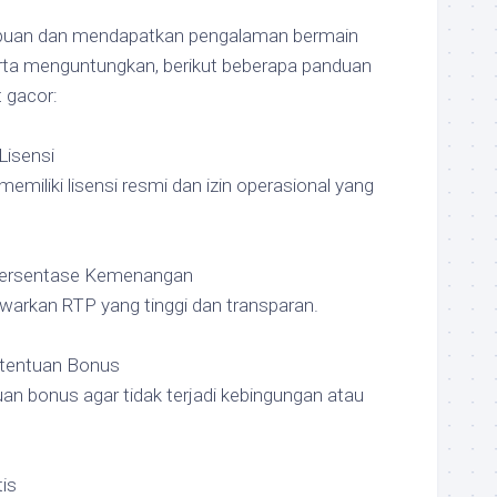
ipuan dan mendapatkan pengalaman bermain
ta menguntungkan, berikut beberapa panduan
t gacor:
Lisensi
memiliki lisensi resmi dan izin operasional yang
Persentase Kemenangan
awarkan RTP yang tinggi dan transparan.
Ketentuan Bonus
an bonus agar tidak terjadi kebingungan atau
is