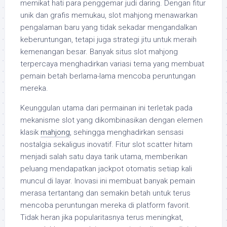
memikat hati para penggemar judi daring. Dengan fitur
unik dan grafis memukau, slot mahjong menawarkan
pengalaman baru yang tidak sekadar mengandalkan
keberuntungan, tetapi juga strategi jitu untuk meraih
kemenangan besar. Banyak situs slot mahjong
terpercaya menghadirkan variasi tema yang membuat
pemain betah berlama-lama mencoba peruntungan
mereka.
Keunggulan utama dari permainan ini terletak pada
mekanisme slot yang dikombinasikan dengan elemen
klasik
mahjong
, sehingga menghadirkan sensasi
nostalgia sekaligus inovatif. Fitur slot scatter hitam
menjadi salah satu daya tarik utama, memberikan
peluang mendapatkan jackpot otomatis setiap kali
muncul di layar. Inovasi ini membuat banyak pemain
merasa tertantang dan semakin betah untuk terus
mencoba peruntungan mereka di platform favorit.
Tidak heran jika popularitasnya terus meningkat,