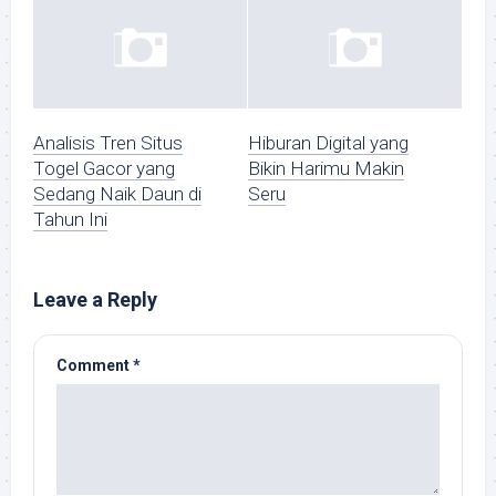
Analisis Tren Situs
Hiburan Digital yang
Togel Gacor yang
Bikin Harimu Makin
Sedang Naik Daun di
Seru
Tahun Ini
Leave a Reply
Comment
*