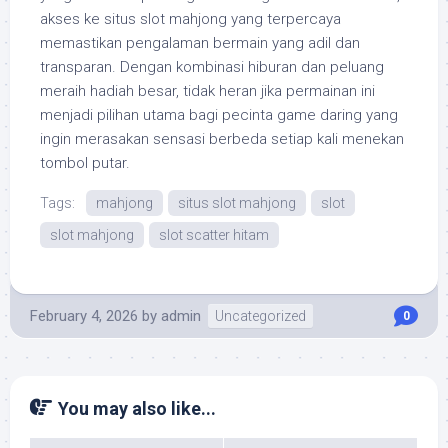
akses ke situs slot mahjong yang terpercaya
memastikan pengalaman bermain yang adil dan
transparan. Dengan kombinasi hiburan dan peluang
meraih hadiah besar, tidak heran jika permainan ini
menjadi pilihan utama bagi pecinta game daring yang
ingin merasakan sensasi berbeda setiap kali menekan
tombol putar.
Tags:
mahjong
situs slot mahjong
slot
slot mahjong
slot scatter hitam
February 4, 2026
by
admin
Uncategorized
0
You may also like...