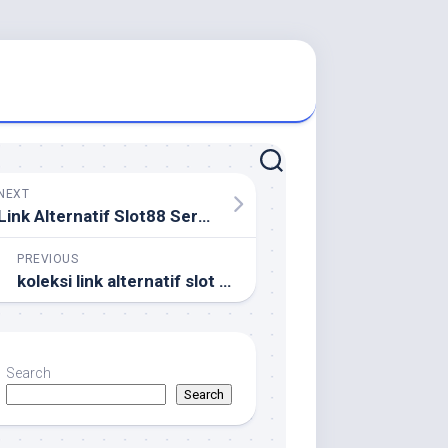
NEXT
Link Alternatif Slot88 Server Jepang Gacor Resmi Terpercaya
PREVIOUS
koleksi link alternatif slot gacor hari ini rtp tertinggi
Search
Search