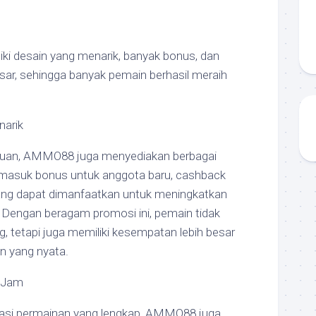
ki desain yang menarik, banyak bonus, dan
sar, sehingga banyak pemain berhasil meraih
arik
uan, AMMO88 juga menyediakan berbagai
ermasuk bonus untuk anggota baru, cashback
 yang dapat dimanfaatkan untuk meningkatkan
 Dengan beragam promosi ini, pemain tidak
 tetapi juga memiliki kesempatan lebih besar
n yang nyata.
4 Jam
iasi permainan yang lengkap, AMMO88 juga