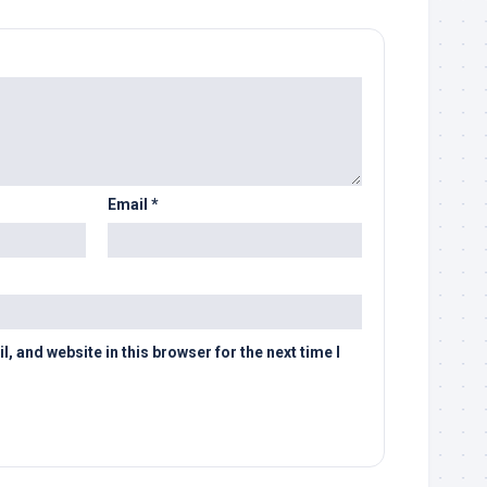
Email
*
 and website in this browser for the next time I