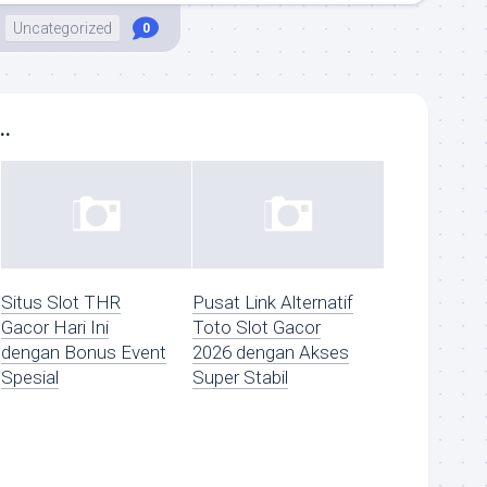
Uncategorized
0
..
Situs Slot THR
Pusat Link Alternatif
Gacor Hari Ini
Toto Slot Gacor
dengan Bonus Event
2026 dengan Akses
Spesial
Super Stabil