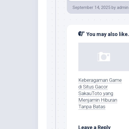
September 14, 2025
by
admin
You may also like.
Keberagaman Game
di Situs Gacor
SakauToto yang
Menjamin Hiburan
Tanpa Batas
Leave a Reply