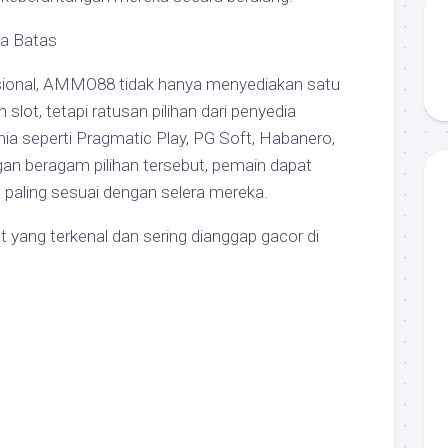
pa Batas
sional, AMMO88 tidak hanya menyediakan satu
 slot, tetapi ratusan pilihan dari penyedia
nia seperti Pragmatic Play, PG Soft, Habanero,
n beragam pilihan tersebut, pemain dapat
 paling sesuai dengan selera mereka.
 yang terkenal dan sering dianggap gacor di