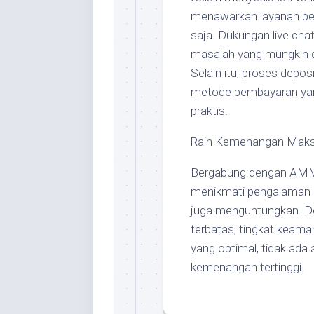
menawarkan layanan pe
saja. Dukungan live ch
masalah yang mungkin d
Selain itu, proses depo
metode pembayaran yan
praktis.
Raih Kemenangan Mak
Bergabung dengan AMM
menikmati pengalaman 
juga menguntungkan. De
terbatas, tingkat keama
yang optimal, tidak ad
kemenangan tertinggi.