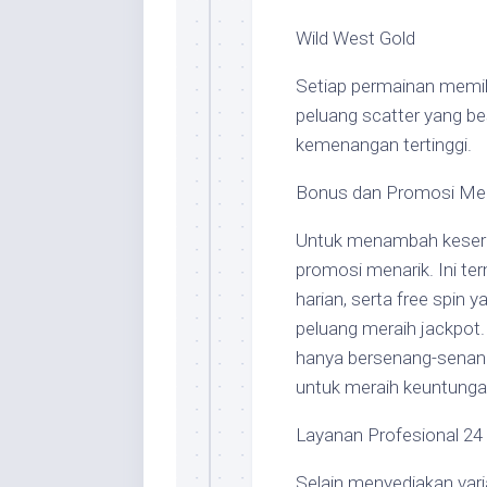
Wild West Gold
Setiap permainan memili
peluang scatter yang be
kemenangan tertinggi.
Bonus dan Promosi Men
Untuk menambah keser
promosi menarik. Ini t
harian, serta free spin
peluang meraih jackpot.
hanya bersenang-senang,
untuk meraih keuntunga
Layanan Profesional 2
Selain menyediakan var