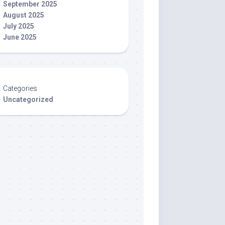
September 2025
August 2025
July 2025
June 2025
Categories
Uncategorized