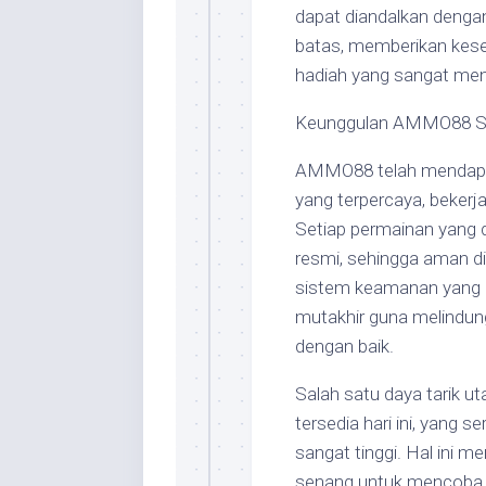
dapat diandalkan dengan
batas, memberikan kese
hadiah yang sangat men
Keunggulan AMMO88 Seb
AMMO88 telah mendapatk
yang terpercaya, bekerj
Setiap permainan yang di
resmi, sehingga aman di
sistem keamanan yang d
mutakhir guna melindung
dengan baik.
Salah satu daya tarik 
tersedia hari ini, yang
sangat tinggi. Hal ini
senang untuk mencoba 