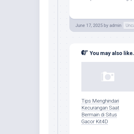
June 17, 2025
by
admin
Unca
You may also like.
Tips Menghindari
Kecurangan Saat
Bermain di Situs
Gacor Kit4D