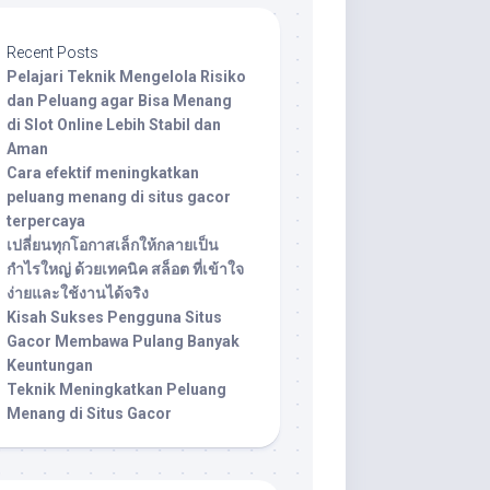
Recent Posts
Pelajari Teknik Mengelola Risiko
dan Peluang agar Bisa Menang
di Slot Online Lebih Stabil dan
Aman
Cara efektif meningkatkan
peluang menang di situs gacor
terpercaya
เปลี่ยนทุกโอกาสเล็กให้กลายเป็น
กำไรใหญ่ ด้วยเทคนิค สล็อต ที่เข้าใจ
ง่ายและใช้งานได้จริง
Kisah Sukses Pengguna Situs
Gacor Membawa Pulang Banyak
Keuntungan
Teknik Meningkatkan Peluang
Menang di Situs Gacor