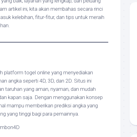
i yang baik, layanan yang lengkap, dan peluang
m artikel ini, kita akan membahas secara rinci
asuk kelebihan, fitur-fitur, dan tips untuk meraih
han.
platform togel online yang menyediakan
n angka seperti 4D, 3D, dan 2D. Situs ini
n taruhan yang aman, nyaman, dan mudah
 dan kapan saja. Dengan menggunakan konsep
nal mampu memberikan prediksi angka yang
g yang tinggi bagi para pemainnya.
 Ambon4D