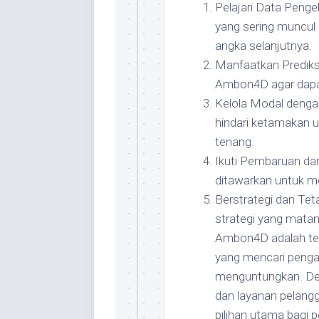
Pelajari Data Peng
yang sering muncul
angka selanjutnya.
Manfaatkan Prediksi
Ambon4D agar dapa
Kelola Modal dengan
hindari ketamakan u
tenang.
Ikuti Pembaruan da
ditawarkan untuk m
Berstrategi dan Te
strategi yang matan
Ambon4D adalah tem
yang mencari peng
menguntungkan. Deng
dan layanan pelangg
pilihan utama bagi p