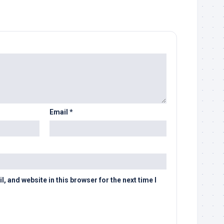
Email
*
 and website in this browser for the next time I