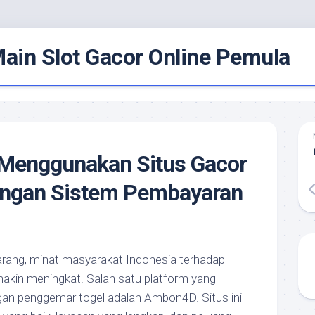
in Slot Gacor Online Pemula
Menggunakan Situs Gacor
ngan Sistem Pembayaran
arang, minat masyarakat Indonesia terhadap
makin meningkat. Salah satu platform yang
gan penggemar togel adalah Ambon4D. Situs ini