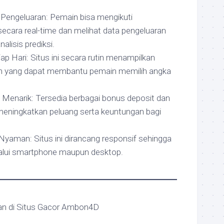
 Pengeluaran: Pemain bisa mengikuti
ecara real-time dan melihat data pengeluaran
lisis prediksi.
ap Hari: Situs ini secara rutin menampilkan
ian yang dapat membantu pemain memilih angka
Menarik: Tersedia berbagai bonus deposit dan
meningkatkan peluang serta keuntungan bagi
yaman: Situs ini dirancang responsif sehingga
alui smartphone maupun desktop.
n di Situs Gacor Ambon4D