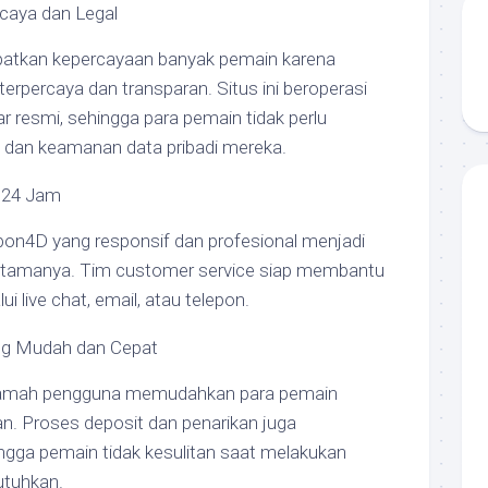
rcaya dan Legal
tkan kepercayaan banyak pemain karena
rpercaya dan transparan. Situs ini beroperasi
ar resmi, sehingga para pemain tidak perlu
s dan keamanan data pribadi mereka.
 24 Jam
n4D yang responsif dan profesional menjadi
 utamanya. Tim customer service siap membantu
i live chat, email, atau telepon.
ng Mudah dan Cepat
ramah pengguna memudahkan para pemain
n. Proses deposit dan penarikan juga
ngga pemain tidak kesulitan saat melakukan
utuhkan.