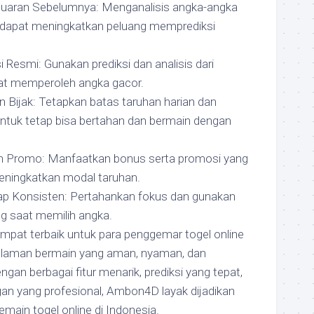
eluaran Sebelumnya: Menganalisis angka-angka
 dapat meningkatkan peluang memprediksi
 Resmi: Gunakan prediksi dan analisis dari
t memperoleh angka gacor.
 Bijak: Tetapkan batas taruhan harian dan
ntuk tetap bisa bertahan dan bermain dengan
n Promo: Manfaatkan bonus serta promosi yang
eningkatkan modal taruhan.
tap Konsisten: Pertahankan fokus dan gunakan
g saat memilih angka.
pat terbaik untuk para penggemar togel online
alaman bermain yang aman, nyaman, dan
an berbagai fitur menarik, prediksi yang tepat,
an yang profesional, Ambon4D layak dijadikan
emain togel online di Indonesia.