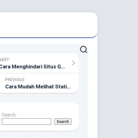
NEXT
Cara Menghindari Situs Gacor Pasarliga Palsu dan Menangani Keamanan Data
PREVIOUS
Cara Mudah Melihat Statistik dan Data Tim di Situs Gacor Macanbola
Search
Search