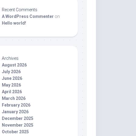
Recent Comments
A WordPress Commenter
on
Hello world!
Archives
August 2026
July 2026
June 2026
May 2026
April 2026
March 2026
February 2026
January 2026
December 2025
November 2025
October 2025