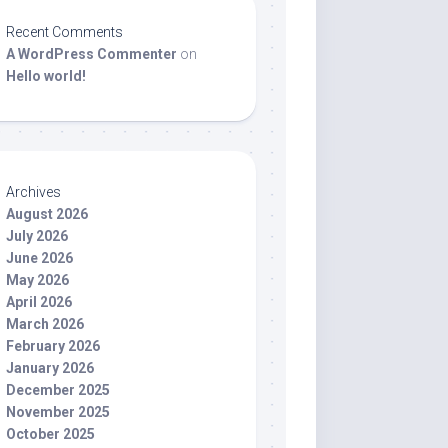
Recent Comments
A WordPress Commenter
on
Hello world!
Archives
August 2026
July 2026
June 2026
May 2026
April 2026
March 2026
February 2026
January 2026
December 2025
November 2025
October 2025