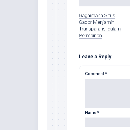
Bagaimana Situs
Gacor Menjamin
Transparansi dalam
Permainan
Leave a Reply
Comment
*
Name
*