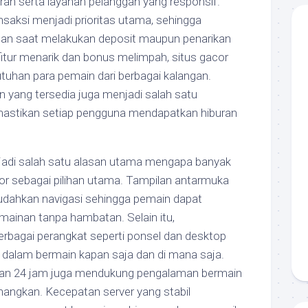
an serta layanan pelanggan yang responsif.
saksi menjadi prioritas utama, sehingga
n saat melakukan deposit maupun penarikan
itur menarik dan bonus melimpah, situs gacor
han para pemain dari berbagai kalangan.
yang tersedia juga menjadi salah satu
astikan setiap pengguna mendapatkan hiburan
di salah satu alasan utama mengapa banyak
or sebagai pilihan utama. Tampilan antarmuka
udahkan navigasi sehingga pemain dapat
mainan tanpa hambatan. Selain itu,
erbagai perangkat seperti ponsel dan desktop
s dalam bermain kapan saja dan di mana saja.
ntuan 24 jam juga mendukung pengalaman bermain
nangkan. Kecepatan server yang stabil