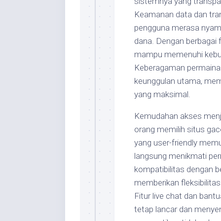
sistemnya yang transpar
Keamanan data dan tran
pengguna merasa nyama
dana. Dengan berbagai f
mampu memenuhi kebutu
Keberagaman permainan 
keunggulan utama, mem
yang maksimal.
Kemudahan akses menja
orang memilih situs gac
yang user-friendly mem
langsung menikmati per
kompatibilitas dengan b
memberikan fleksibilita
Fitur live chat dan ba
tetap lancar dan menye