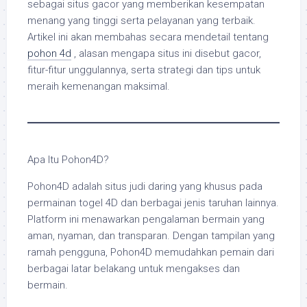
sebagai situs gacor yang memberikan kesempatan
menang yang tinggi serta pelayanan yang terbaik.
Artikel ini akan membahas secara mendetail tentang
pohon 4d
, alasan mengapa situs ini disebut gacor,
fitur-fitur unggulannya, serta strategi dan tips untuk
meraih kemenangan maksimal.
Apa Itu Pohon4D?
Pohon4D adalah situs judi daring yang khusus pada
permainan togel 4D dan berbagai jenis taruhan lainnya.
Platform ini menawarkan pengalaman bermain yang
aman, nyaman, dan transparan. Dengan tampilan yang
ramah pengguna, Pohon4D memudahkan pemain dari
berbagai latar belakang untuk mengakses dan
bermain.