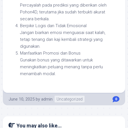
Percayalah pada prediksi yang diberikan oleh
Pohon4D, terutama jika sudah terbukti akurat
secara berkala.
Berpikir Logis dan Tidak Emosional
Jangan biarkan emosi menguasai saat kalah,
tetap tenang dan kaji kembali strategi yang
digunakan.
Manfaatkan Promosi dan Bonus
Gunakan bonus yang ditawarkan untuk
meningkatkan peluang menang tanpa perlu
menambah modal.
June 10, 2025
by
admin
Uncategorized
0
You may also like...