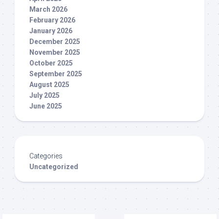
March 2026
February 2026
January 2026
December 2025
November 2025
October 2025
September 2025
August 2025
July 2025
June 2025
Categories
Uncategorized