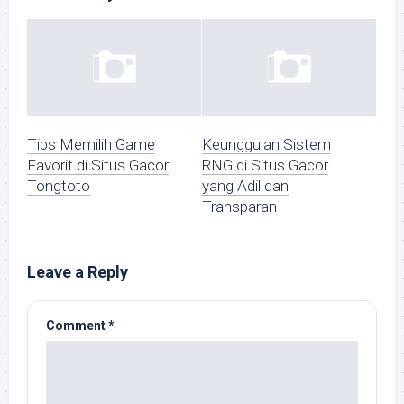
Tips Memilih Game
Keunggulan Sistem
Favorit di Situs Gacor
RNG di Situs Gacor
Tongtoto
yang Adil dan
Transparan
Leave a Reply
Comment
*