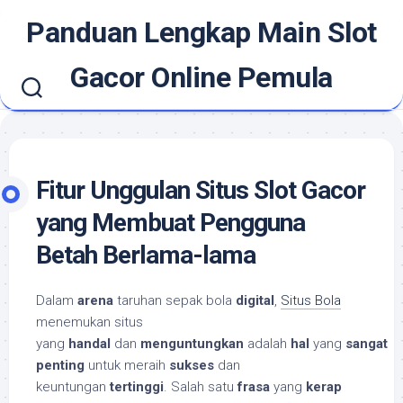
Skip
Panduan Lengkap Main Slot
to
content
Gacor Online Pemula
Fitur Unggulan Situs Slot Gacor
yang Membuat Pengguna
Betah Berlama-lama
Dalam
arena
taruhan sepak bola
digital
,
Situs Bola
menemukan situs
yang
handal
dan
menguntungkan
adalah
hal
yang
sangat
penting
untuk meraih
sukses
dan
keuntungan
tertinggi
. Salah satu
frasa
yang
kerap