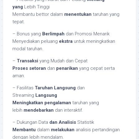
yang
Lebih Tinggi
Membantu bettor dalam
menentukan
taruhan yang
tepat.
– Bonus yang
Berlimpah
dan Promosi Menarik
Menyediakan peluang
ekstra
untuk meningkatkan
modal taruhan.
–
Transaksi
yang Mudah dan Cepat
Proses setoran
dan
penarikan
yang cepat serta
aman.
– Fasilitas
Taruhan Langsung
dan
Streaming
Langsung
Meningkatkan pengalaman
taruhan yang
lebih
mendebarkan
dan interaktif.
– Dukungan Data
dan Analisis
Statistik
Membantu
dalam
melakukan
analisis pertandingan
dengan lebih mendalam.