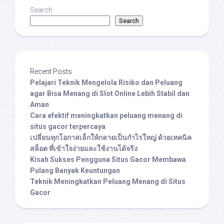
Search
Search
Recent Posts
Pelajari Teknik Mengelola Risiko dan Peluang
agar Bisa Menang di Slot Online Lebih Stabil dan
Aman
Cara efektif meningkatkan peluang menang di
situs gacor terpercaya
เปลี่ยนทุกโอกาสเล็กให้กลายเป็นกำไรใหญ่ ด้วยเทคนิค
สล็อต ที่เข้าใจง่ายและใช้งานได้จริง
Kisah Sukses Pengguna Situs Gacor Membawa
Pulang Banyak Keuntungan
Teknik Meningkatkan Peluang Menang di Situs
Gacor