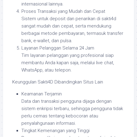
internasional lainnya.
Proses Transaksi yang Mudah dan Cepat
Sistem untuk deposit dan penarikan di sakti4d
sangat mudah dan cepat, serta mendukung
berbagai metode pembayaran, termasuk transfer
bank, e-wallet, dan pulsa.
Layanan Pelanggan Selama 24 Jam
Tim layanan pelanggan yang profesional siap
membantu Anda kapan saja, melalui live chat,
WhatsApp, atau telepon.
Keunggulan Sakti4D Dibandingkan Situs Lain
Keamanan Terjamin
Data dan transaksi pengguna dijaga dengan
sistem enkripsi terbaru, sehingga pengguna tidak
perlu cemas tentang kebocoran atau
penyalahgunaan informasi.
Tingkat Kemenangan yang Tinggi