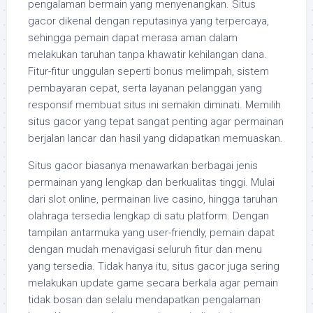
pengalaman bermain yang menyenangkan. Situs
gacor dikenal dengan reputasinya yang terpercaya,
sehingga pemain dapat merasa aman dalam
melakukan taruhan tanpa khawatir kehilangan dana.
Fitur-fitur unggulan seperti bonus melimpah, sistem
pembayaran cepat, serta layanan pelanggan yang
responsif membuat situs ini semakin diminati. Memilih
situs gacor yang tepat sangat penting agar permainan
berjalan lancar dan hasil yang didapatkan memuaskan.
Situs gacor biasanya menawarkan berbagai jenis
permainan yang lengkap dan berkualitas tinggi. Mulai
dari slot online, permainan live casino, hingga taruhan
olahraga tersedia lengkap di satu platform. Dengan
tampilan antarmuka yang user-friendly, pemain dapat
dengan mudah menavigasi seluruh fitur dan menu
yang tersedia. Tidak hanya itu, situs gacor juga sering
melakukan update game secara berkala agar pemain
tidak bosan dan selalu mendapatkan pengalaman