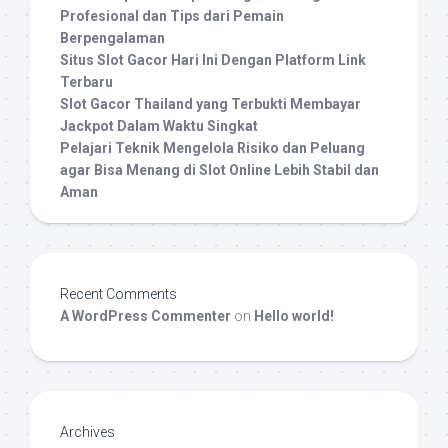
Profesional dan Tips dari Pemain
Berpengalaman
Situs Slot Gacor Hari Ini Dengan Platform Link
Terbaru
Slot Gacor Thailand yang Terbukti Membayar
Jackpot Dalam Waktu Singkat
Pelajari Teknik Mengelola Risiko dan Peluang
agar Bisa Menang di Slot Online Lebih Stabil dan
Aman
Recent Comments
A WordPress Commenter
on
Hello world!
Archives