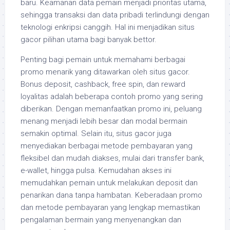
baru. Keamanan data pemain menjadi prioritas utama,
sehingga transaksi dan data pribadi terlindungi dengan
teknologi enkripsi canggih. Hal ini menjadikan situs
gacor pilihan utama bagi banyak bettor.
Penting bagi pemain untuk memahami berbagai
promo menarik yang ditawarkan oleh situs gacor.
Bonus deposit, cashback, free spin, dan reward
loyalitas adalah beberapa contoh promo yang sering
diberikan. Dengan memanfaatkan promo ini, peluang
menang menjadi lebih besar dan modal bermain
semakin optimal. Selain itu, situs gacor juga
menyediakan berbagai metode pembayaran yang
fleksibel dan mudah diakses, mulai dari transfer bank,
e-wallet, hingga pulsa. Kemudahan akses ini
memudahkan pemain untuk melakukan deposit dan
penarikan dana tanpa hambatan. Keberadaan promo
dan metode pembayaran yang lengkap memastikan
pengalaman bermain yang menyenangkan dan