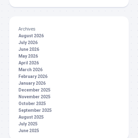
Archives
August 2026
July 2026
June 2026
May 2026
April 2026
March 2026
February 2026
January 2026
December 2025
November 2025
October 2025
September 2025
August 2025
July 2025
June 2025