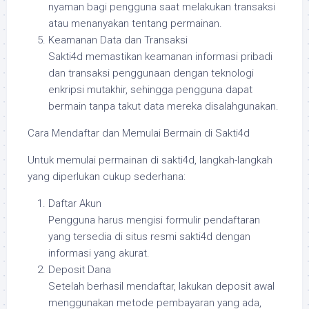
nyaman bagi pengguna saat melakukan transaksi
atau menanyakan tentang permainan.
Keamanan Data dan Transaksi
Sakti4d memastikan keamanan informasi pribadi
dan transaksi penggunaan dengan teknologi
enkripsi mutakhir, sehingga pengguna dapat
bermain tanpa takut data mereka disalahgunakan.
Cara Mendaftar dan Memulai Bermain di Sakti4d
Untuk memulai permainan di sakti4d, langkah-langkah
yang diperlukan cukup sederhana:
Daftar Akun
Pengguna harus mengisi formulir pendaftaran
yang tersedia di situs resmi sakti4d dengan
informasi yang akurat.
Deposit Dana
Setelah berhasil mendaftar, lakukan deposit awal
menggunakan metode pembayaran yang ada,