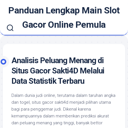
Skip
Panduan Lengkap Main Slot
to
content
Gacor Online Pemula
Analisis Peluang Menang di
Situs Gacor Sakti4D Melalui
Data Statistik Terbaru
Dalam dunia judi online, terutama dalam taruhan angka
dan togel, situs gacor sakti4d menjadi pilihan utama
bagi para penggemar judi. Dikenal karena
kemampuannya dalam memberikan prediksi akurat
dan peluang menang yang tinggi, banyak bettor