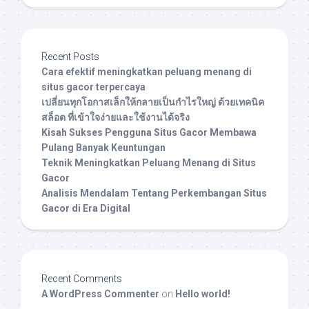
Recent Posts
Cara efektif meningkatkan peluang menang di
situs gacor terpercaya
เปลี่ยนทุกโอกาสเล็กให้กลายเป็นกำไรใหญ่ ด้วยเทคนิค
สล็อต ที่เข้าใจง่ายและใช้งานได้จริง
Kisah Sukses Pengguna Situs Gacor Membawa
Pulang Banyak Keuntungan
Teknik Meningkatkan Peluang Menang di Situs
Gacor
Analisis Mendalam Tentang Perkembangan Situs
Gacor di Era Digital
Recent Comments
A WordPress Commenter
on
Hello world!