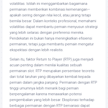
volatilitas. Istilah ini menggambarkan bagaimana
permainan memberikan kombinasi kemenangan—
apakah sering dengan nilai kecil, atau jarang tetapi
bernilai besar. Dalam konteks profesional, memahami
volatilitas dapat membantu pemain menyusun strategi
yang lebih selaras dengan preferensi mereka.
Pendekatan ini bukan hanya meningkatkan efisiensi
permainan, tetapi juga membantu pemain mengatur
ekspektasi dengan lebih realistis.
Selain itu, faktor Return to Player (RTP) juga menjadi
acuan penting dalam menilai kualitas sebuah
permainan slot. RTP merupakan persentase teoretis
dari total taruhan yang dibayarkan kembali kepada
pemain dalam jangka panjang. Permainan dengan RTP
tinggi umumnya lebih menarik bagi pemain
berpengalaman karena menawarkan potensi
pengembalian yang lebih besar. Eksplorasi terhadap
berbagai permainan dengan RTP bervariasi dapat