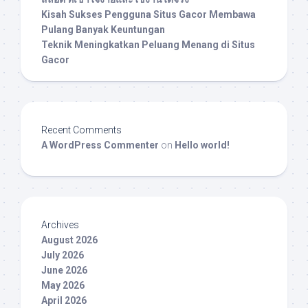
Kisah Sukses Pengguna Situs Gacor Membawa
Pulang Banyak Keuntungan
Teknik Meningkatkan Peluang Menang di Situs
Gacor
Recent Comments
A WordPress Commenter
on
Hello world!
Archives
August 2026
July 2026
June 2026
May 2026
April 2026