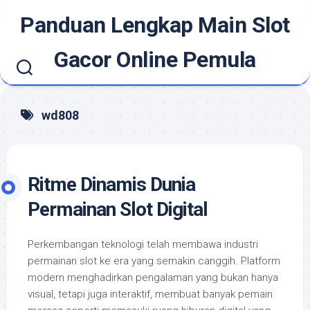
Skip
Panduan Lengkap Main Slot
to
content
Gacor Online Pemula
wd808
Ritme Dinamis Dunia
Permainan Slot Digital
Perkembangan teknologi telah membawa industri
permainan slot ke era yang semakin canggih. Platform
modern menghadirkan pengalaman yang bukan hanya
visual, tetapi juga interaktif, membuat banyak pemain