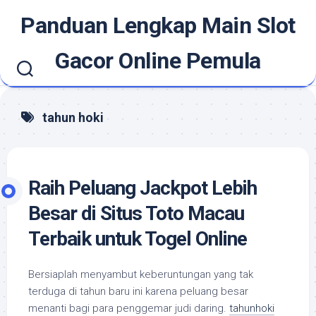
Skip
Panduan Lengkap Main Slot
to
content
Gacor Online Pemula
tahun hoki
Raih Peluang Jackpot Lebih
Besar di Situs Toto Macau
Terbaik untuk Togel Online
Bersiaplah menyambut keberuntungan yang tak
terduga di tahun baru ini karena peluang besar
menanti bagi para penggemar judi daring.
tahunhoki