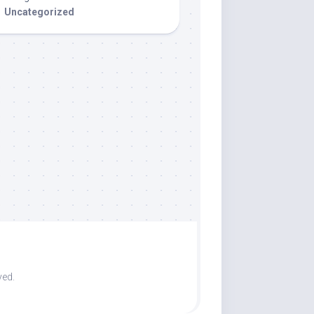
Uncategorized
ved.