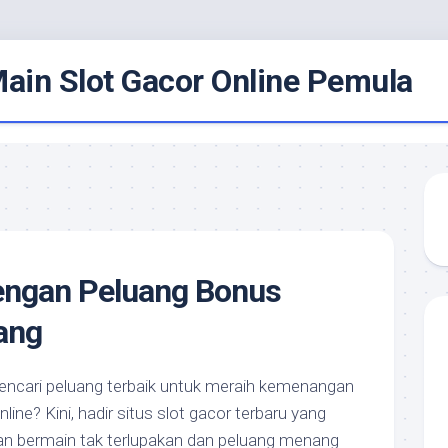
in Slot Gacor Online Pemula
dengan Peluang Bonus
ang
ncari peluang terbaik untuk meraih kemenangan
line? Kini, hadir situs slot gacor terbaru yang
 bermain tak terlupakan dan peluang menang