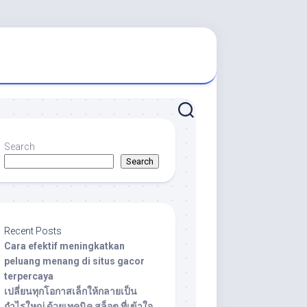
Search
Search
Recent Posts
Cara efektif meningkatkan
peluang menang di situs gacor
terpercaya
เปลี่ยนทุกโอกาสเล็กให้กลายเป็น
กำไรใหญ่ ด้วยเทคนิค สล็อต ที่เข้าใจ