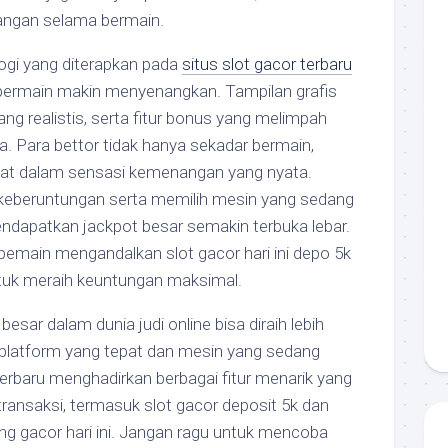
ngan selama bermain.
ologi yang diterapkan pada
situs slot gacor terbaru
rmain makin menyenangkan. Tampilan grafis
g realistis, serta fitur bonus yang melimpah
a. Para bettor tidak hanya sekadar bermain,
ibat dalam sensasi kemenangan yang nyata.
eberuntungan serta memilih mesin yang sedang
ndapatkan jackpot besar semakin terbuka lebar.
 pemain mengandalkan slot gacor hari ini depo 5k
ntuk meraih keuntungan maksimal.
esar dalam dunia judi online bisa diraih lebih
latform yang tepat dan mesin yang sedang
terbaru menghadirkan berbagai fitur menarik yang
nsaksi, termasuk slot gacor deposit 5k dan
ng gacor hari ini. Jangan ragu untuk mencoba