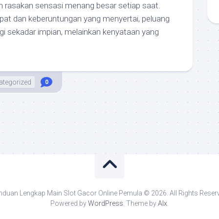
 rasakan sensasi menang besar setiap saat.
epat dan keberuntungan yang menyertai, peluang
gi sekadar impian, melainkan kenyataan yang
ategorized
0
duan Lengkap Main Slot Gacor Online Pemula © 2026. All Rights Reser
Powered by
WordPress
. Theme by
Alx
.