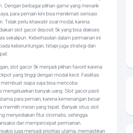
n. Dengan berbagai pilihan game yang menarik
aya, para pemain kini bisa menikmati sensasi
i. Tidak perlu khawatir soal modal, karena
akan slot gacor deposit 5k yang bisa diakses
la sekalipun. Keberhasilan dalam permainan ini
pada keberuntungan, tetapi juga strategi dan
pat.
an, slot gacor 5k menjadi pilihan favorit karena
pot yang tinggi dengan modal kecil. Fasilitas
u membuat siapa saja bisa mencoba
s mengeluarkan banyak uang. Slot gacor pasti
 utama para pemain, karena kemenangan besar
ika memilih mesin yang tepat. Banyak situs slot
yang menyediakan fitur otomatis, sehingga
nsaksi dan mempercepat permainan.
saksi juga menjadi prioritas utama, memastikan