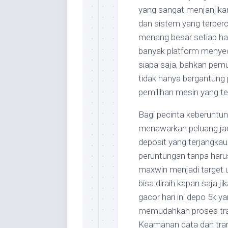
yang sangat menjanjika
dan sistem yang terperc
menang besar setiap har
banyak platform menyedi
siapa saja, bahkan pemu
tidak hanya bergantung 
pemilihan mesin yang te
Bagi pecinta keberuntung
menawarkan peluang jack
deposit yang terjangka
peruntungan tanpa haru
maxwin menjadi target
bisa diraih kapan saja j
gacor hari ini depo 5k 
memudahkan proses tra
Keamanan data dan tran