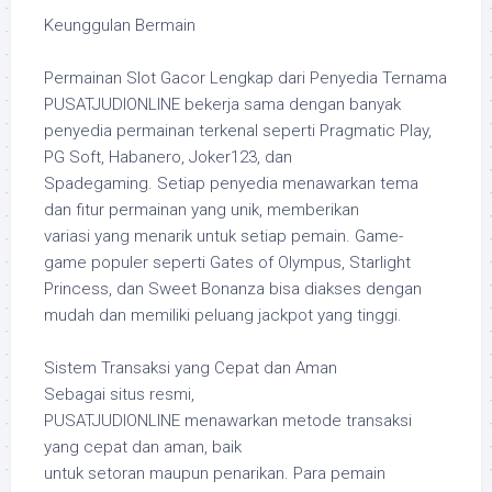
Keunggulan Bermain
Permainan Slot Gacor Lengkap dari Penyedia Ternama
PUSATJUDIONLINE bekerja sama dengan banyak
penyedia permainan terkenal seperti Pragmatic Play,
PG Soft, Habanero, Joker123, dan
Spadegaming. Setiap penyedia menawarkan tema
dan fitur permainan yang unik, memberikan
variasi yang menarik untuk setiap pemain. Game-
game populer seperti Gates of Olympus, Starlight
Princess, dan Sweet Bonanza bisa diakses dengan
mudah dan memiliki peluang jackpot yang tinggi.
Sistem Transaksi yang Cepat dan Aman
Sebagai situs resmi,
PUSATJUDIONLINE menawarkan metode transaksi
yang cepat dan aman, baik
untuk setoran maupun penarikan. Para pemain