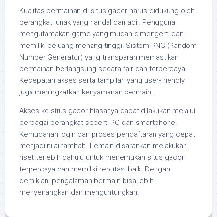
Kualitas permainan di situs gacor harus didukung oleh
perangkat lunak yang handal dan adil. Pengguna
mengutamakan game yang mudah dimengerti dan
memiliki peluang menang tinggi. Sistem RNG (Random
Number Generator) yang transparan memastikan
permainan berlangsung secara fair dan terpercaya.
Kecepatan akses serta tampilan yang user-friendly
juga meningkatkan kenyamanan bermain.
Akses ke situs gacor biasanya dapat dilakukan melalui
berbagai perangkat seperti PC dan smartphone.
Kemudahan login dan proses pendaftaran yang cepat
menjadi nilai tambah. Pemain disarankan melakukan
riset terlebih dahulu untuk menemukan situs gacor
terpercaya dan memiliki reputasi baik. Dengan
demikian, pengalaman bermain bisa lebih
menyenangkan dan menguntungkan.