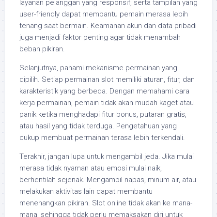
layanan pelanggan yang responsif, serta tampilan yang
user-friendly dapat membantu pemain merasa lebih
tenang saat bermain. Keamanan akun dan data pribadi
juga menjadi faktor penting agar tidak menambah
beban pikiran.
Selanjutnya, pahami mekanisme permainan yang
dipilih. Setiap permainan slot memiliki aturan, fitur, dan
karakteristik yang berbeda. Dengan memahami cara
kerja permainan, pemain tidak akan mudah kaget atau
panik ketika menghadapi fitur bonus, putaran gratis,
atau hasil yang tidak terduga. Pengetahuan yang
cukup membuat permainan terasa lebih terkendali.
Terakhir, jangan lupa untuk mengambil jeda. Jika mulai
merasa tidak nyaman atau emosi mulai naik,
berhentilah sejenak. Mengambil napas, minum air, atau
melakukan aktivitas lain dapat membantu
menenangkan pikiran. Slot online tidak akan ke mana-
mana, sehingga tidak perlu memaksakan diri untuk