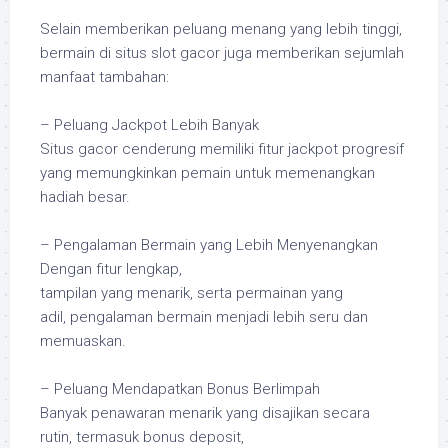
Selain memberikan peluang menang yang lebih tinggi,
bermain di situs slot gacor juga memberikan sejumlah
manfaat tambahan:
– Peluang Jackpot Lebih Banyak
Situs gacor cenderung memiliki fitur jackpot progresif
yang memungkinkan pemain untuk memenangkan
hadiah besar.
– Pengalaman Bermain yang Lebih Menyenangkan
Dengan fitur lengkap,
tampilan yang menarik, serta permainan yang
adil, pengalaman bermain menjadi lebih seru dan
memuaskan.
– Peluang Mendapatkan Bonus Berlimpah
Banyak penawaran menarik yang disajikan secara
rutin, termasuk bonus deposit,