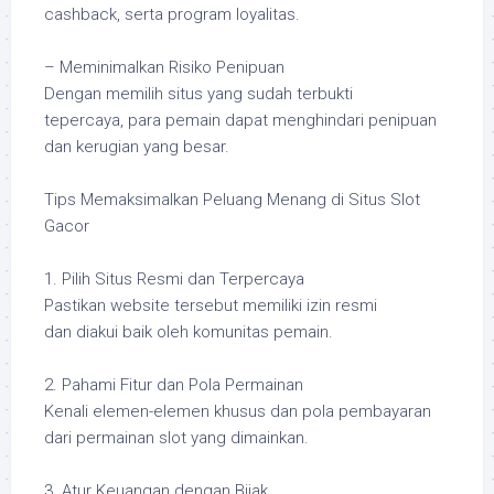
cashback, serta program loyalitas.
– Meminimalkan Risiko Penipuan
Dengan memilih situs yang sudah terbukti
tepercaya, para pemain dapat menghindari penipuan
dan kerugian yang besar.
Tips Memaksimalkan Peluang Menang di Situs Slot
Gacor
1. Pilih Situs Resmi dan Terpercaya
Pastikan website tersebut memiliki izin resmi
dan diakui baik oleh komunitas pemain.
2. Pahami Fitur dan Pola Permainan
Kenali elemen-elemen khusus dan pola pembayaran
dari permainan slot yang dimainkan.
3. Atur Keuangan dengan Bijak