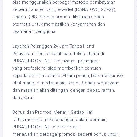
bisa menggunakan berbagai metode pembayaran
seperti transfer bank, e-wallet (DANA, OVO, GoPay),
hingga QRIS. Semua proses dilakukan secara
otomatis untuk memastikan kenyamanan dan
keamanan pengguna.
Layanan Pelanggan 24 Jam Tanpa Henti
Pelayanan menjadi salah satu fokus utama di
PUSATJUDIONLINE. Tim layanan pelanggan
yang profesional siap memberikan bantuan
kepada pemain selama 24 jam penuh, baik melalui live
chat maupun media sosial resmi. Setiap pertanyaan
dan masalah akan ditangani dengan cepat, ramah,
dan akurat.
Bonus dan Promosi Menarik Setiap Hari
Untuk menambah kesenangan dalam bermain,
PUSATJUDIONLINE secara teratur
menawarkan berbagai promosi seperti bonus untuk