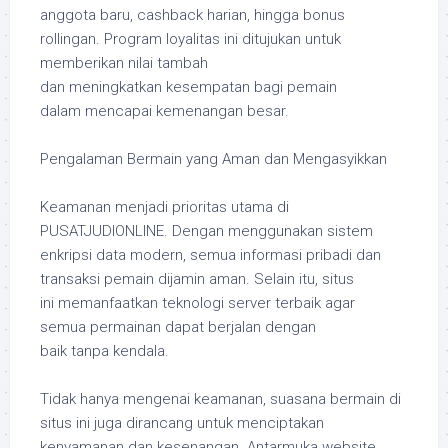
anggota baru, cashback harian, hingga bonus
rollingan. Program loyalitas ini ditujukan untuk
memberikan nilai tambah
dan meningkatkan kesempatan bagi pemain
dalam mencapai kemenangan besar.
Pengalaman Bermain yang Aman dan Mengasyikkan
Keamanan menjadi prioritas utama di
PUSATJUDIONLINE. Dengan menggunakan sistem
enkripsi data modern, semua informasi pribadi dan
transaksi pemain dijamin aman. Selain itu, situs
ini memanfaatkan teknologi server terbaik agar
semua permainan dapat berjalan dengan
baik tanpa kendala.
Tidak hanya mengenai keamanan, suasana bermain di
situs ini juga dirancang untuk menciptakan
kenyamanan dan kesenangan. Antarmuka website