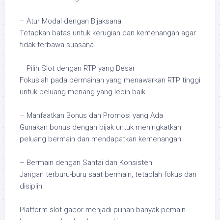
– Atur Modal dengan Bijaksana
Tetapkan batas untuk kerugian dan kemenangan agar
tidak terbawa suasana.
– Pilih Slot dengan RTP yang Besar
Fokuslah pada permainan yang menawarkan RTP tinggi
untuk peluang menang yang lebih baik.
– Manfaatkan Bonus dan Promosi yang Ada
Gunakan bonus dengan bijak untuk meningkatkan
peluang bermain dan mendapatkan kemenangan.
– Bermain dengan Santai dan Konsisten
Jangan terburu-buru saat bermain, tetaplah fokus dan
disiplin.
Platform slot gacor menjadi pilihan banyak pemain