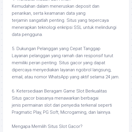
Kemudahan dalam meneruskan deposit dan
penarikan, serta keamanan data yang
terjamin sangatlah penting. Situs yang tepercaya
menerapkan teknologi enkripsi SSL untuk melindungi
data pengguna.
5. Dukungan Pelanggan yang Cepat Tanggap
Layanan pelanggan yang ramah dan responsif turut
memiliki peran penting. Situs gacor yang dapat
dipercaya menyediakan layanan ngobrol langsung,
email, atau nomor WhatsApp yang aktif selama 24 jam.
6. Ketersediaan Beragam Game Slot Berkualitas
Situs gacor biasanya menawarkan berbagai
jenis permainan slot dari penyedia terkenal seperti
Pragmatic Play, PG Soft, Microgaming, dan lainnya.
Mengapa Memilih Situs Slot Gacor?