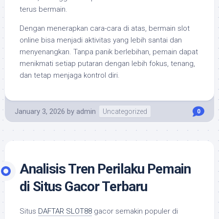
terus bermain.
Dengan menerapkan cara-cara di atas, bermain slot
online bisa menjadi aktivitas yang lebih santai dan
menyenangkan. Tanpa panik berlebihan, pemain dapat
menikmati setiap putaran dengan lebih fokus, tenang,
dan tetap menjaga kontrol diri.
January 3, 2026
by
admin
Uncategorized
0
Analisis Tren Perilaku Pemain
di Situs Gacor Terbaru
Situs
DAFTAR SLOT88
gacor semakin populer di