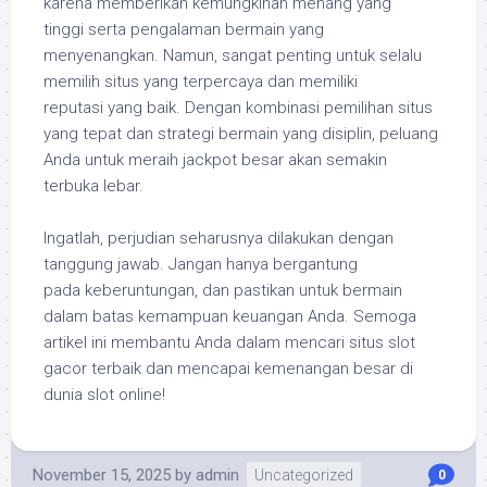
karena memberikan kemungkinan menang yang
tinggi serta pengalaman bermain yang
menyenangkan. Namun, sangat penting untuk selalu
memilih situs yang terpercaya dan memiliki
reputasi yang baik. Dengan kombinasi pemilihan situs
yang tepat dan strategi bermain yang disiplin, peluang
Anda untuk meraih jackpot besar akan semakin
terbuka lebar.
Ingatlah, perjudian seharusnya dilakukan dengan
tanggung jawab. Jangan hanya bergantung
pada keberuntungan, dan pastikan untuk bermain
dalam batas kemampuan keuangan Anda. Semoga
artikel ini membantu Anda dalam mencari situs slot
gacor terbaik dan mencapai kemenangan besar di
dunia slot online!
November 15, 2025
by
admin
Uncategorized
0