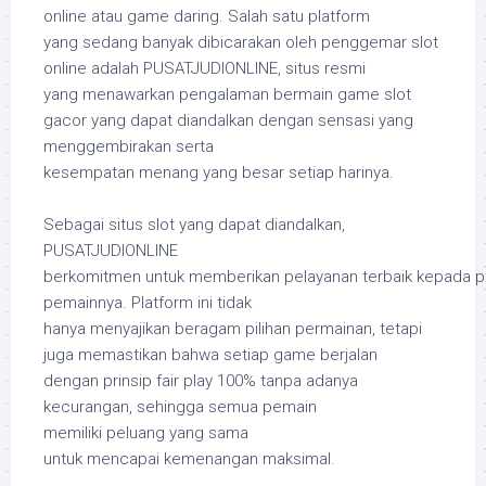
online atau game daring. Salah satu platform
yang sedang banyak dibicarakan oleh penggemar slot
online adalah PUSATJUDIONLINE, situs resmi
yang menawarkan pengalaman bermain game slot
gacor yang dapat diandalkan dengan sensasi yang
menggembirakan serta
kesempatan menang yang besar setiap harinya.
Sebagai situs slot yang dapat diandalkan,
PUSATJUDIONLINE
berkomitmen untuk memberikan pelayanan terbaik kepada p
pemainnya. Platform ini tidak
hanya menyajikan beragam pilihan permainan, tetapi
juga memastikan bahwa setiap game berjalan
dengan prinsip fair play 100% tanpa adanya
kecurangan, sehingga semua pemain
memiliki peluang yang sama
untuk mencapai kemenangan maksimal.