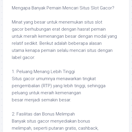
Mengapa Banyak Pemain Mencari Situs Slot Gacor?
Minat yang besar untuk menemukan situs slot
gacor berhubungan erat dengan hasrat pemain
untuk meraih kemenangan besar dengan modal yang
relatif sedikit. Berikut adalah beberapa alasan
utama kenapa pemain selalu mencari situs dengan
label gacor:
1. Peluang Menang Lebih Tinggi
Situs gacor umumnya menawarkan tingkat
pengembalian (RTP) yang lebih tinggi, sehingga
peluang untuk meraih kemenangan
besar menjadi semakin besar.
2. Fasilitas dan Bonus Melimpah
Banyak situs gacor menyediakan bonus
melimpah, seperti putaran gratis, cashback,