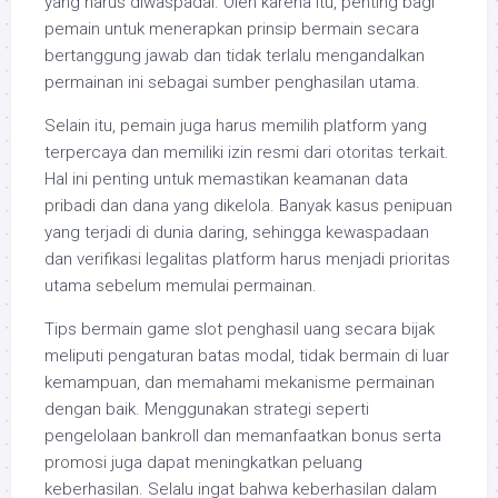
yang harus diwaspadai. Oleh karena itu, penting bagi
pemain untuk menerapkan prinsip bermain secara
bertanggung jawab dan tidak terlalu mengandalkan
permainan ini sebagai sumber penghasilan utama.
Selain itu, pemain juga harus memilih platform yang
terpercaya dan memiliki izin resmi dari otoritas terkait.
Hal ini penting untuk memastikan keamanan data
pribadi dan dana yang dikelola. Banyak kasus penipuan
yang terjadi di dunia daring, sehingga kewaspadaan
dan verifikasi legalitas platform harus menjadi prioritas
utama sebelum memulai permainan.
Tips bermain game slot penghasil uang secara bijak
meliputi pengaturan batas modal, tidak bermain di luar
kemampuan, dan memahami mekanisme permainan
dengan baik. Menggunakan strategi seperti
pengelolaan bankroll dan memanfaatkan bonus serta
promosi juga dapat meningkatkan peluang
keberhasilan. Selalu ingat bahwa keberhasilan dalam