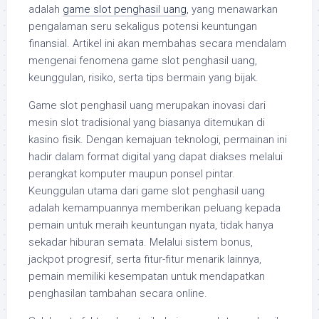
adalah
game slot penghasil uang
, yang menawarkan
pengalaman seru sekaligus potensi keuntungan
finansial. Artikel ini akan membahas secara mendalam
mengenai fenomena game slot penghasil uang,
keunggulan, risiko, serta tips bermain yang bijak.
Game slot penghasil uang merupakan inovasi dari
mesin slot tradisional yang biasanya ditemukan di
kasino fisik. Dengan kemajuan teknologi, permainan ini
hadir dalam format digital yang dapat diakses melalui
perangkat komputer maupun ponsel pintar.
Keunggulan utama dari game slot penghasil uang
adalah kemampuannya memberikan peluang kepada
pemain untuk meraih keuntungan nyata, tidak hanya
sekadar hiburan semata. Melalui sistem bonus,
jackpot progresif, serta fitur-fitur menarik lainnya,
pemain memiliki kesempatan untuk mendapatkan
penghasilan tambahan secara online.