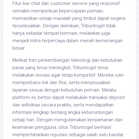
Fitur live chat dan customer service yang responsif
semakin memperkuat kepercayaan pemain,
memastikan setiap masalah yang timbul dapat segera
terselesaikan. Dengan demikian, Tribuntogel tidak
hanya sekadar tempat bermain, melainkan juga
menjadi mitra terpercaya dalam meraih kemenangan
besar.
Melihat tren perkembangan teknologi dan kebutuhan
pasar yang terus meningkat, Tribuntogel terus
melakukan inovasi agar tetap kompetitif. Mereka rutin
memperbarui link dan fitur, serta menyesuaikan
layanan sesuai dengan kebutuhan pemain. Melalui
platform ini, bettor dapat melakukan transaksi deposit
dan withdraw secara praktis, serta mendapatkan
informasi lengkap tentang angka keberuntungan
setiap hari. Dengan mengutamakan kenyamanan dan
keamanan pengguna, situs Tribuntogel berhasil
mempertahankan reputasi sebagai salah satu bandar