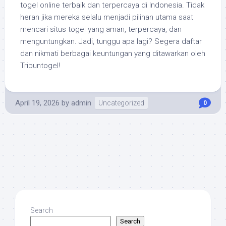
togel online terbaik dan terpercaya di Indonesia. Tidak
heran jika mereka selalu menjadi pilihan utama saat
mencari situs togel yang aman, terpercaya, dan
menguntungkan. Jadi, tunggu apa lagi? Segera daftar
dan nikmati berbagai keuntungan yang ditawarkan oleh
Tribuntogel!
April 19, 2026
by
admin
Uncategorized
0
Search
Search