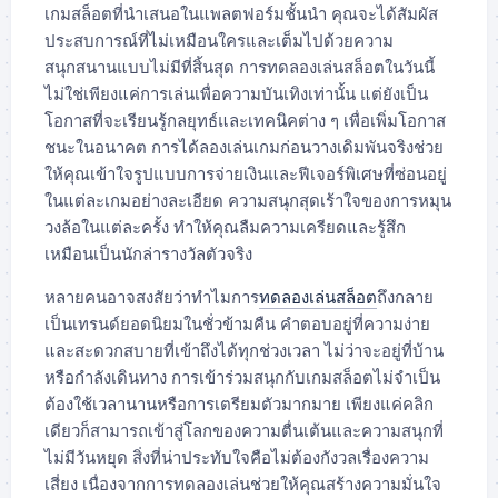
เกมสล็อตที่นำเสนอในแพลตฟอร์มชั้นนำ คุณจะได้สัมผัส
ประสบการณ์ที่ไม่เหมือนใครและเต็มไปด้วยความ
สนุกสนานแบบไม่มีที่สิ้นสุด การทดลองเล่นสล็อตในวันนี้
ไม่ใช่เพียงแค่การเล่นเพื่อความบันเทิงเท่านั้น แต่ยังเป็น
โอกาสที่จะเรียนรู้กลยุทธ์และเทคนิคต่าง ๆ เพื่อเพิ่มโอกาส
ชนะในอนาคต การได้ลองเล่นเกมก่อนวางเดิมพันจริงช่วย
ให้คุณเข้าใจรูปแบบการจ่ายเงินและฟีเจอร์พิเศษที่ซ่อนอยู่
ในแต่ละเกมอย่างละเอียด ความสนุกสุดเร้าใจของการหมุน
วงล้อในแต่ละครั้ง ทำให้คุณลืมความเครียดและรู้สึก
เหมือนเป็นนักล่ารางวัลตัวจริง
หลายคนอาจสงสัยว่าทำไมการ
ทดลองเล่นสล็อต
ถึงกลาย
เป็นเทรนด์ยอดนิยมในชั่วข้ามคืน คำตอบอยู่ที่ความง่าย
และสะดวกสบายที่เข้าถึงได้ทุกช่วงเวลา ไม่ว่าจะอยู่ที่บ้าน
หรือกำลังเดินทาง การเข้าร่วมสนุกกับเกมสล็อตไม่จำเป็น
ต้องใช้เวลานานหรือการเตรียมตัวมากมาย เพียงแค่คลิก
เดียวก็สามารถเข้าสู่โลกของความตื่นเต้นและความสนุกที่
ไม่มีวันหยุด สิ่งที่น่าประทับใจคือไม่ต้องกังวลเรื่องความ
เสี่ยง เนื่องจากการทดลองเล่นช่วยให้คุณสร้างความมั่นใจ