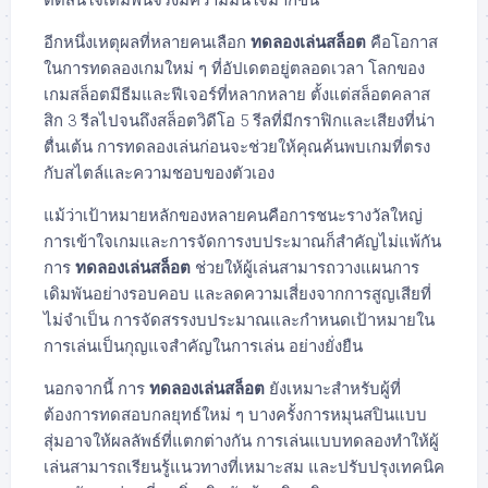
ตัดสินใจเดิมพันจริงมีความมั่นใจมากขึ้น
อีกหนึ่งเหตุผลที่หลายคนเลือก
ทดลองเล่นสล็อต
คือโอกาส
ในการทดลองเกมใหม่ ๆ ที่อัปเดตอยู่ตลอดเวลา โลกของ
เกมสล็อตมีธีมและฟีเจอร์ที่หลากหลาย ตั้งแต่สล็อตคลาส
สิก 3 รีลไปจนถึงสล็อตวิดีโอ 5 รีลที่มีกราฟิกและเสียงที่น่า
ตื่นเต้น การทดลองเล่นก่อนจะช่วยให้คุณค้นพบเกมที่ตรง
กับสไตล์และความชอบของตัวเอง
แม้ว่าเป้าหมายหลักของหลายคนคือการชนะรางวัลใหญ่
การเข้าใจเกมและการจัดการงบประมาณก็สำคัญไม่แพ้กัน
การ
ทดลองเล่นสล็อต
ช่วยให้ผู้เล่นสามารถวางแผนการ
เดิมพันอย่างรอบคอบ และลดความเสี่ยงจากการสูญเสียที่
ไม่จำเป็น การจัดสรรงบประมาณและกำหนดเป้าหมายใน
การเล่นเป็นกุญแจสำคัญในการเล่น อย่างยั่งยืน
นอกจากนี้ การ
ทดลองเล่นสล็อต
ยังเหมาะสำหรับผู้ที่
ต้องการทดสอบกลยุทธ์ใหม่ ๆ บางครั้งการหมุนสปินแบบ
สุ่มอาจให้ผลลัพธ์ที่แตกต่างกัน การเล่นแบบทดลองทำให้ผู้
เล่นสามารถเรียนรู้แนวทางที่เหมาะสม และปรับปรุงเทคนิค