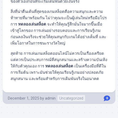
ของตัวเองก่อนที่จะเริ่มเดิมพันด้วยเงินจริง
สิ่งที่น่าตื่นเต้นที่สุดของเกมสล็อตคือความสนุกและความ
ท้าทายที่มาพร้อมกัน ไม่ว่าคุณจะเป็นผู้เล่นใหม่หรือมือโปร
การ
ทดลองเล่นสล็อต
จะทำให้คุณรู้สึกมั่นใจมากขึ้นเมื่อ
เข้าสู่โลกของ การเล่นอย่างรอบคอบและการเรียนรู้เกม
ก่อนลงเงินจริงจะช่วยให้คุณสนุกกับเกมได้อย่างเต็มที่ และ
เพิ่มโอกาสในการชนะรางวัลใหญ่
สุดท้าย การเล่นเกมสล็อตออนไลน์ไม่ควรเป็นเรื่องเครียด
แต่ควรเป็นประสบการณ์ที่สนุกสนานและสร้างความบันเทิง
ให้กับตัวคุณเอง การ
ทดลองเล่นสล็อต
เป็นเครื่องมือที่ดีใน
การเริ่มต้น เพราะมันช่วยให้คุณเรียนรู้เกมอย่างปลอดภัย
สนุกสนาน และพร้อมสำหรับการเดิมพันจริงในอนาคต
December 1, 2025
by
admin
Uncategorized
0