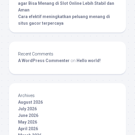
agar Bisa Menang di Slot Online Lebih Stabil dan
Aman
Cara efektif meningkatkan peluang menang di
situs gacor terpercaya
Recent Comments
A WordPress Commenter
on
Hello world!
Archives
August 2026
July 2026
June 2026
May 2026
April 2026